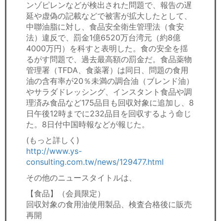
ンゾピレンなどが検出された問題で、報告の遅
延や虚偽の記載などで被害が拡大したとして、
中聯油脂に対し、食品安全衛生管理法（食安
法）違反で、罰金1億6520万台湾元（約8億
4000万円）を科すと表明した。食の安全を揺
るがす問題で、過去最高額の罰金だ。食品薬物
管理署（TFDA、食薬署）は同日、問題の食用
油の含有率が20％未満の調合油（ブレンド油）
やサラダドレッシング、インスタント食品や調
理済み食品など175品目も回収対象に追加し、8
日午後12時までに232品目を回収するよう命じ
た。8日付中国時報などが報じた。
(もっと詳しく)
http://www.ys-
consulting.com.tw/news/129477.html
その他のニュースタイトルは、
【食品】（会員限定）
回収対象の食用油使用製品、検査合格後に販売
再開