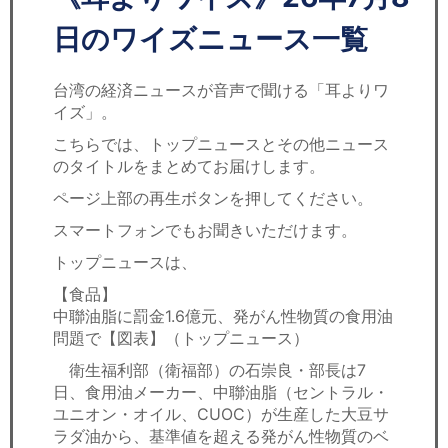
セミナー
日のワイズニュース一覧
経済ニュース
台湾の経済ニュースが音声で聞ける「耳よりワ
労務顧問
イズ」。
こちらでは、トップニュースとその他ニュース
ＩＴ
のタイトルをまとめてお届けします。
ページ上部の再生ボタンを押してください。
飲食店情報
スマートフォンでもお聞きいただけます。
トップニュースは、
【食品】
中聯油脂に罰金1.6億元、発がん性物質の食用油
問題で【図表】（トップニュース）
衛生福利部（衛福部）の石崇良・部長は7
日、食用油メーカー、中聯油脂（セントラル・
ユニオン・オイル、CUOC）が生産した大豆サ
ラダ油から、基準値を超える発がん性物質のベ