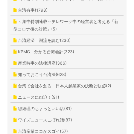
台湾有事(1798)
～集中特別連載～テレワーク中の経営者と考える「新
型コロナ後の対策」(5)
台湾経済 潮流を読む(230)
KPMG 分かる台湾会計(323)
産業時事の法律講座(366)
知っておこう台湾法(628)
台湾で会社を創る 日本人起業家の決断と軌跡(2)
ニュースに肉迫！(91)
総経理のちょっといい店(81)
ワイズニュースこぼれ話(87)
台湾産業ココがスゴイ(57)