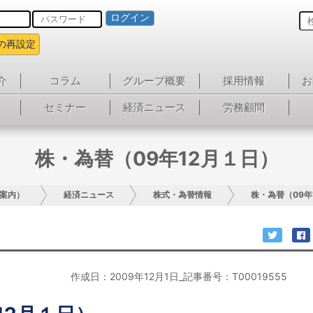
ログイン
の再設定
介
コラム
グループ概要
採用情報
お
セミナー
経済ニュース
労務顧問
株・為替（09年12月１日）
案内）
経済ニュース
株式・為替情報
株・為替（09年
作成日：2009年12月1日_記事番号：T00019555