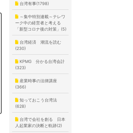
台湾有事(1798)
～集中特別連載～テレワ
ーク中の経営者と考える
「新型コロナ後の対策」(5)
台湾経済 潮流を読む
(230)
KPMG 分かる台湾会計
(323)
産業時事の法律講座
(366)
知っておこう台湾法
(628)
台湾で会社を創る 日本
人起業家の決断と軌跡(2)