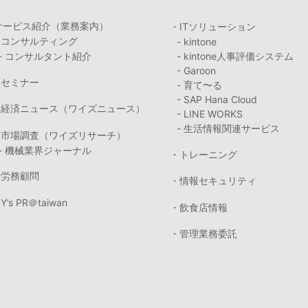
サービス紹介（業務案内）
・ITソリューション
・コンサルティング
- kintone
- コンサルタント紹介
- kintone人事評価システム
- Garoon
・セミナー
- 育て〜る
- SAP Hana Cloud
・経済ニュース（ワイズニュース）
- LINE WORKS
- 生活情報関連サービス
・市場調査（ワイズリサーチ）
- 機械業界ジャーナル
・トレーニング
・労務顧問
・情報セキュリティ
Y’s PR＠taiwan
・飲食店情報
・管理業務委託