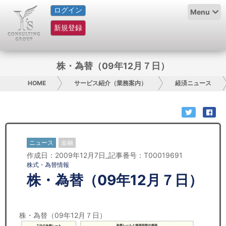
ログイン
HOME
Menu
新規登録
サービス紹介
コラム
株・為替（09年12月７日）
グループ概要
HOME
サービス紹介（業務案内）
経済ニュース
採用情報
お問い合わせ
ニュース
金融
作成日：2009年12月7日_記事番号：T00019691
日本人にPR
株式・為替情報
株・為替（09年12月７日）
コンサルティング
リサーチ
株・為替（09年12月７日）