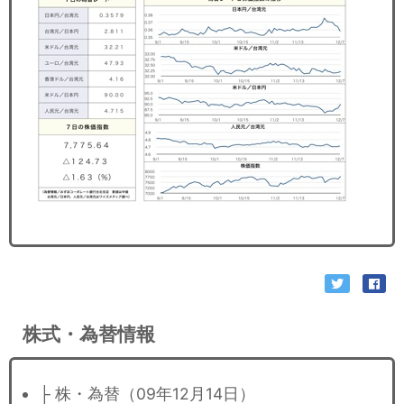
セミナー
経済ニュース
労務顧問
ＩＴ
飲食店情報
株式・為替情報
├ 株・為替（09年12月14日）