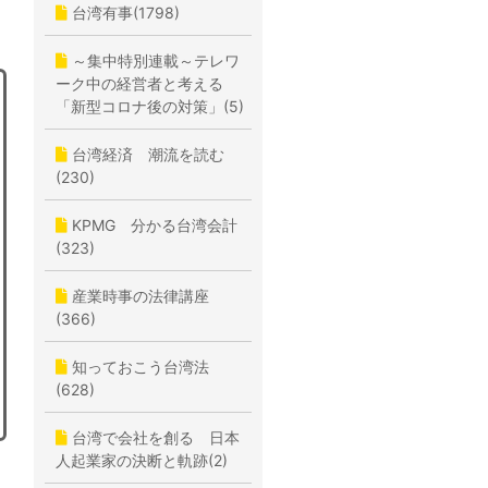
台湾有事(1798)
～集中特別連載～テレワ
ーク中の経営者と考える
「新型コロナ後の対策」(5)
台湾経済 潮流を読む
(230)
KPMG 分かる台湾会計
(323)
産業時事の法律講座
(366)
知っておこう台湾法
(628)
台湾で会社を創る 日本
人起業家の決断と軌跡(2)