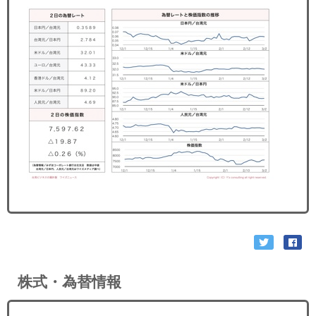
セミナー
経済ニュース
労務顧問
ＩＴ
飲食店情報
株式・為替情報