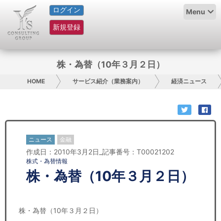
ログイン
HOME
Menu
新規登録
サービス紹介
コラム
株・為替（10年３月２日）
グループ概要
HOME
サービス紹介（業務案内）
経済ニュース
採用情報
お問い合わせ
ニュース
金融
作成日：2010年3月2日_記事番号：T00021202
日本人にPR
株式・為替情報
株・為替（10年３月２日）
コンサルティング
リサーチ
株・為替（10年３月２日）