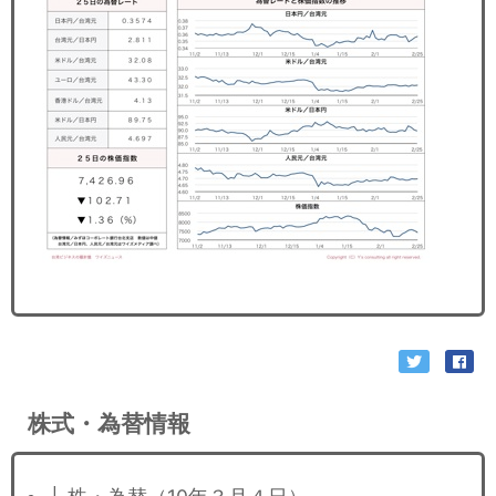
セミナー
経済ニュース
労務顧問
ＩＴ
飲食店情報
株式・為替情報