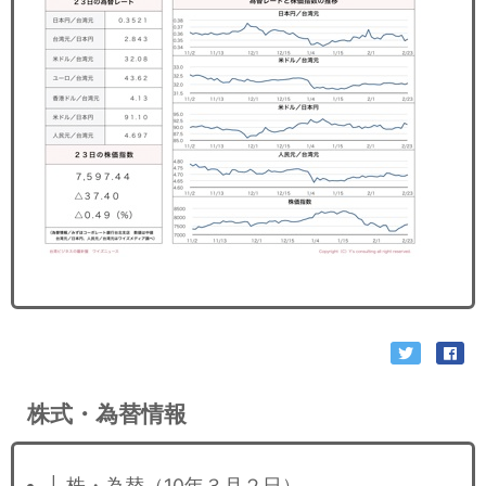
セミナー
経済ニュース
労務顧問
ＩＴ
飲食店情報
株式・為替情報
├ 株・為替（10年３月２日）