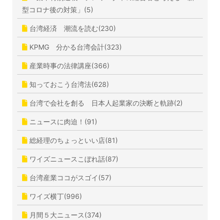
型コロナ後の対策」(5)
台湾経済 潮流を読む(230)
KPMG 分かる台湾会計(323)
産業時事の法律講座(366)
知っておこう台湾法(628)
台湾で会社を創る 日本人起業家の決断と軌跡(2)
ニュースに肉迫！(91)
総経理のちょっといい店(81)
ワイズニュースこぼれ話(87)
台湾産業ココがスゴイ(57)
ワイズ横丁(996)
月間５大ニュース(374)