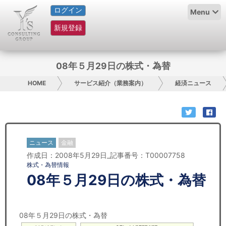
ログイン
HOME
Menu
新規登録
サービス紹介
コラム
08年５月29日の株式・為替
グループ概要
HOME
サービス紹介（業務案内）
経済ニュース
採用情報
お問い合わせ
ニュース
金融
作成日：2008年5月29日_記事番号：T00007758
日本人にPR
株式・為替情報
08年５月29日の株式・為替
コンサルティング
リサーチ
08年５月29日の株式・為替