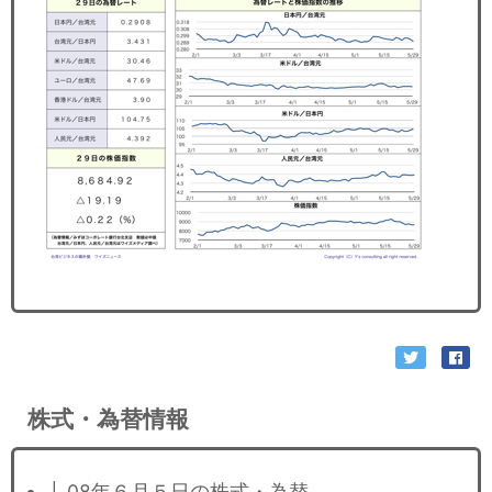
セミナー
経済ニュース
労務顧問
ＩＴ
飲食店情報
株式・為替情報
├ 08年６月５日の株式・為替