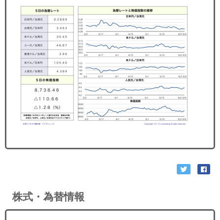
セミナー
経済ニュース
労務顧問
ＩＴ
飲食店情報
株式・為替情報