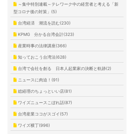
～集中特別連載～テレワーク中の経営者と考える「新
型コロナ後の対策」(5)
台湾経済 潮流を読む(230)
KPMG 分かる台湾会計(323)
産業時事の法律講座(366)
知っておこう台湾法(628)
台湾で会社を創る 日本人起業家の決断と軌跡(2)
ニュースに肉迫！(91)
総経理のちょっといい店(81)
ワイズニュースこぼれ話(87)
台湾産業ココがスゴイ(57)
ワイズ横丁(996)