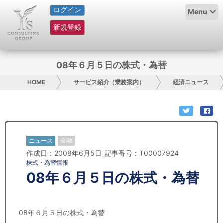
ログイン
HOME
Menu
新規登録
サービス紹介
コラム
08年６月５日の株式・為替
グループ概要
HOME
サービス紹介（業務案内）
経済ニュース
採用情報
お問い合わせ
ニュース
金融
作成日：2008年6月5日_記事番号：T00007924
日本人にPR
株式・為替情報
08年６月５日の株式・為替
コンサルティング
リサーチ
08年６月５日の株式・為替