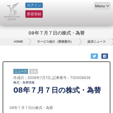
ログイン
HOME
Menu
新規登録
サービス紹介
コラム
08年７月７日の株式・為替
グループ概要
HOME
サービス紹介（業務案内）
経済ニュース
採用情報
お問い合わせ
ニュース
金融
作成日：2008年7月7日_記事番号：T00008638
日本人にPR
株式・為替情報
08年７月７日の株式・為替
コンサルティング
リサーチ
08年７月７日の株式・為替