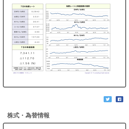
セミナー
経済ニュース
労務顧問
ＩＴ
飲食店情報
株式・為替情報