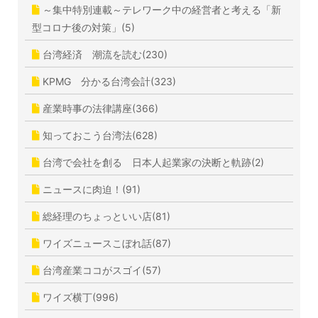
～集中特別連載～テレワーク中の経営者と考える「新
型コロナ後の対策」(5)
台湾経済 潮流を読む(230)
KPMG 分かる台湾会計(323)
産業時事の法律講座(366)
知っておこう台湾法(628)
台湾で会社を創る 日本人起業家の決断と軌跡(2)
ニュースに肉迫！(91)
総経理のちょっといい店(81)
ワイズニュースこぼれ話(87)
台湾産業ココがスゴイ(57)
ワイズ横丁(996)