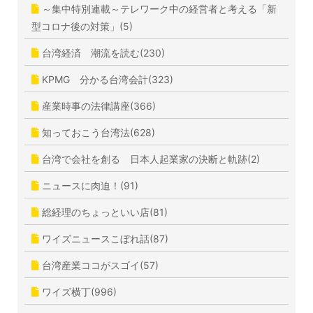
～集中特別連載～テレワーク中の経営者と考える「新
型コロナ後の対策」(5)
台湾経済 潮流を読む(230)
KPMG 分かる台湾会計(323)
産業時事の法律講座(366)
知っておこう台湾法(628)
台湾で会社を創る 日本人起業家の決断と軌跡(2)
ニュースに肉迫！(91)
総経理のちょっといい店(81)
ワイズニュースこぼれ話(87)
台湾産業ココがスゴイ(57)
ワイズ横丁(996)