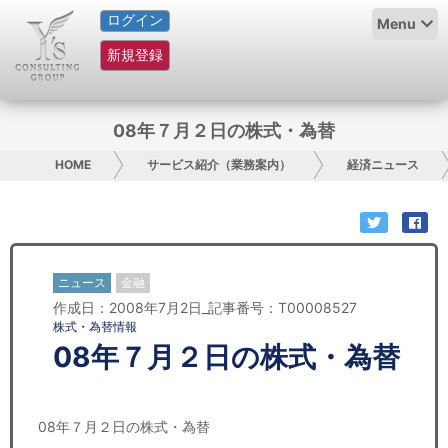
ログイン
HOME
Menu
新規登録
サービス紹介
コラム
08年７月２日の株式・為替
グループ概要
HOME
サービス紹介（業務案内）
経済ニュース
採用情報
お問い合わせ
ニュース
金融
作成日：2008年7月2日_記事番号：T00008527
日本人にPR
株式・為替情報
08年７月２日の株式・為替
コンサルティング
リサーチ
08年７月２日の株式・為替