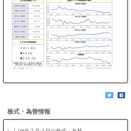
セミナー
経済ニュース
労務顧問
ＩＴ
飲食店情報
株式・為替情報
├ 08年７月３日の株式・為替