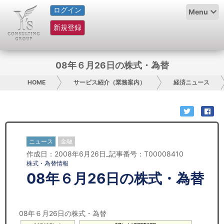
ログイン
HOME
Menu
新規登録
サービス紹介
コラム
08年６月26日の株式・為替
グループ概要
HOME
サービス紹介（業務案内）
経済ニュース
採用情報
お問い合わせ
ニュース
金融
作成日：2008年6月26日_記事番号：T00008410
日本人にPR
株式・為替情報
08年６月26日の株式・為替
コンサルティング
リサーチ
08年６月26日の株式・為替