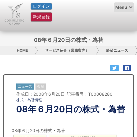
ログイン
HOME
Menu
新規登録
サービス紹介
コラム
08年６月20日の株式・為替
グループ概要
HOME
サービス紹介（業務案内）
経済ニュース
採用情報
お問い合わせ
ニュース
金融
作成日：2008年6月20日_記事番号：T00008280
日本人にPR
株式・為替情報
08年６月20日の株式・為替
コンサルティング
リサーチ
08年６月20日の株式・為替