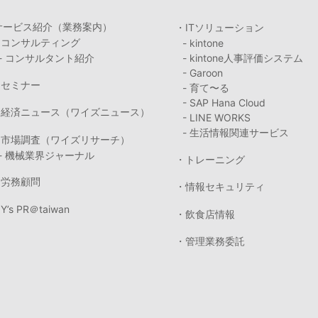
サービス紹介（業務案内）
・ITソリューション
・コンサルティング
- kintone
- コンサルタント紹介
- kintone人事評価システム
- Garoon
・セミナー
- 育て〜る
- SAP Hana Cloud
・経済ニュース（ワイズニュース）
- LINE WORKS
- 生活情報関連サービス
・市場調査（ワイズリサーチ）
- 機械業界ジャーナル
・トレーニング
・労務顧問
・情報セキュリティ
Y’s PR＠taiwan
・飲食店情報
・管理業務委託