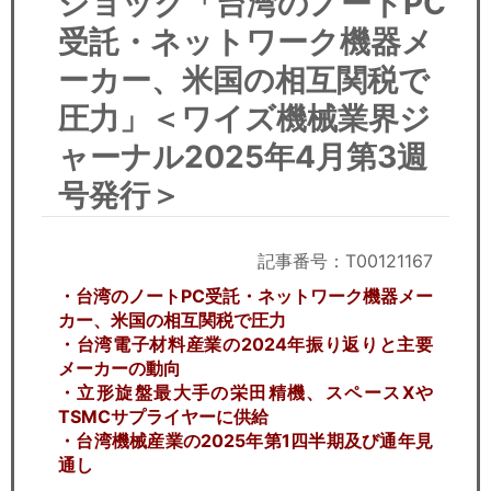
ショック「台湾のノートPC
セミナー
受託・ネットワーク機器メ
経済ニュース
ーカー、米国の相互関税で
圧力」＜ワイズ機械業界ジ
労務顧問
ャーナル2025年4月第3週
ＩＴ
号発行＞
飲食店情報
記事番号：T00121167
・台湾のノートPC受託・ネットワーク機器メー
カー、米国の相互関税で圧力
・台湾電子材料産業の2024年振り返りと主要
メーカーの動向
・立形旋盤最大手の栄田精機、スペースXや
TSMCサプライヤーに供給
・台湾機械産業の2025年第1四半期及び通年見
通し