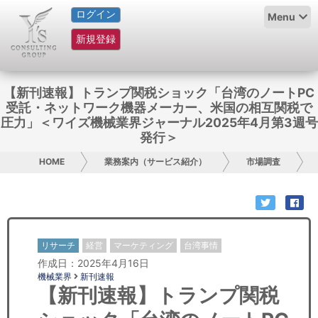
ログイン
HOME
Menu
新規登録
サービス紹介
コラム
【新刊速報】トランプ関税ショック「台湾のノートPC
受託・ネットワーク機器メーカー、米国の相互関税で
グループ概要
圧力」＜ワイズ機械業界ジャーナル2025年4月第3週号
発行＞
採用情報
HOME
業務案内（サービス紹介）
市場調査
お問い合わせ
日本人にPR
リサーチ
経営
マーケティング
台湾事情
コンサルティング
作成日：2025年4月16日
機械業界
新刊速報
リサーチ
【新刊速報】トランプ関税