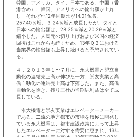
韓国、アメリカ、タイ、日本である。中国（香
港含め）、韓国、アメリカへの輸出額が上昇
し、それぞれ12年同期比が14.01％増、
257.40％増、３.24％増と成長したが、タイと
日本への輸出額は、28.35％減と20.29％減と
縮小した。人民元の切り上げおよび米国の経済
回復はこれからも続くため、13年Ｑ３における
当業界の輸出額も上昇し続けると予想されてい
る。
４．２０１３年１〜７月に、永大機電と盟立自
動化の連結売上高が伸びた一方、崇友実業と高
僑自動化の連結売上高は下落した。また、高僑
自動化を除き、残り三社の当期純利益は全て成
長している。
永大機電と崇友実業はエレベーターメーカー
である。二流の地方都市の市場を積極に開発し
ている永大機電は、都市建設政策によって上昇
したエレベーターに対する需要に恵まれ、13年
１〜７月の連結売上高は、12年同期比23.83％