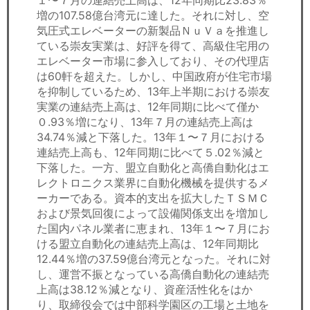
増の107.58億台湾元に達した。それに対し、空
気圧式エレベーターの新製品ＮｕＶａを推進し
ている崇友実業は、好評を得て、高級住宅用の
エレベーター市場に参入しており、その代理店
は60軒を超えた。しかし、中国政府が住宅市場
を抑制しているため、13年上半期における崇友
実業の連結売上高は、12年同期に比べて僅か
０.93％増になり、13年７月の連結売上高は
34.74％減と下落した。13年１〜７月における
連結売上高も、12年同期に比べて５.02％減と
下落した。一方、盟立自動化と高僑自動化はエ
レクトロニクス業界に自動化機械を提供するメ
ーカーである。資本的支出を拡大したＴＳＭＣ
および景気回復によって設備関係支出を増加し
た国内パネル業者に恵まれ、13年１〜７月にお
ける盟立自動化の連結売上高は、12年同期比
12.44％増の37.59億台湾元となった。それに対
し、運営不振となっている高僑自動化の連結売
上高は38.12％減となり、資産活性化をはか
り、取締役会では中部科学園区の工場と土地を