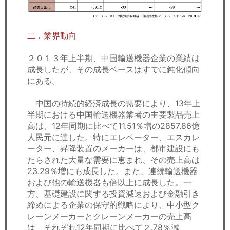
二．業界動向
２０１３年上半期、中国輸送機器企業の業績は
成長したが、その成長ベースはすでに鈍化傾向
にある。
中国の持続的経済成長の需要により、13年上
半期における中国輸送機器業者の主要製品売上
高は、12年同期に比べて11.51％増の2857.86億
人民元に達した。特にエレベーター、エスカレ
ーター、昇降装置のメーカーは、都市建設にも
たらされた大量な需要に恵まれ、その売上高は
23.29％増にも成長した。また、連続輸送機器
および他の輸送機器も倍以上に成長した。一
方、基礎建設に関する投資減速および金融引き
締めによる企業の保守的戦略により、中小型ク
レーンメーカーとクレーンメーカーの売上高
は、それぞれ12年同期に比べて２.78％減、