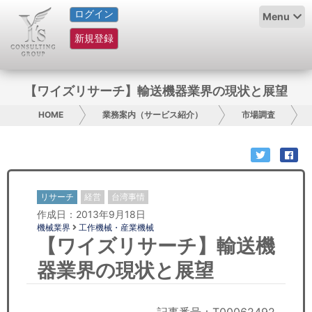
ログイン
HOME
Menu
新規登録
サービス紹介
コラム
【ワイズリサーチ】輸送機器業界の現状と展望
グループ概要
HOME
業務案内（サービス紹介）
市場調査
採用情報
お問い合わせ
リサーチ
経営
台湾事情
作成日：2013年9月18日
日本人にPR
機械業界
工作機械・産業機械
【ワイズリサーチ】輸送機
コンサルティング
器業界の現状と展望
リサーチ