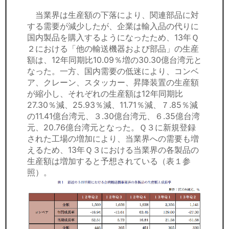
当業界は生産額の下落により、関連部品に対
する需要が減少したが、企業は輸入品の代りに
国内製品を購入するようになったため、13年Ｑ
２における「他の輸送機器および部品」の生産
額は、12年同期比10.09％増の30.30億台湾元と
なった。一方、国内需要の低迷により、コンベ
ア、クレーン、スタッカー、昇降装置の生産額
が縮小し、それぞれの生産額は12年同期比
27.30％減、25.93％減、11.71％減、７.85％減
の11.41億台湾元、３.30億台湾元、６.35億台湾
元、20.76億台湾元となった。Ｑ３に新規登録
された工場の増加により、当業界への需要も増
えるため、13年Ｑ３における当業界の各製品の
生産額は増加すると予想されている（表１参
照）。