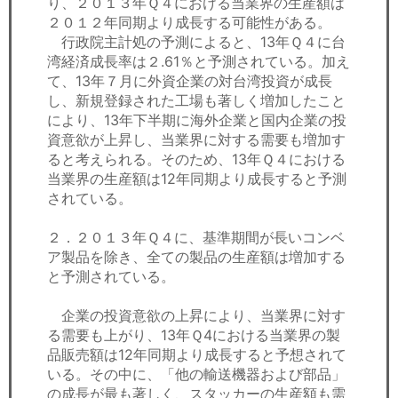
り、２０１３年Ｑ４における当業界の生産額は
２０１２年同期より成長する可能性がある。
行政院主計処の予測によると、13年Ｑ４に台
湾経済成長率は２.61％と予測されている。加え
て、13年７月に外資企業の対台湾投資が成長
し、新規登録された工場も著しく増加したこと
により、13年下半期に海外企業と国内企業の投
資意欲が上昇し、当業界に対する需要も増加す
ると考えられる。そのため、13年Ｑ４における
当業界の生産額は12年同期より成長すると予測
されている。
２．２０１３年Ｑ４に、基準期間が長いコンベ
ア製品を除き、全ての製品の生産額は増加する
と予測されている。
企業の投資意欲の上昇により、当業界に対す
る需要も上がり、13年Ｑ4における当業界の製
品販売額は12年同期より成長すると予想されて
いる。その中に、「他の輸送機器および部品」
の成長が最も著しく、スタッカーの生産額も需