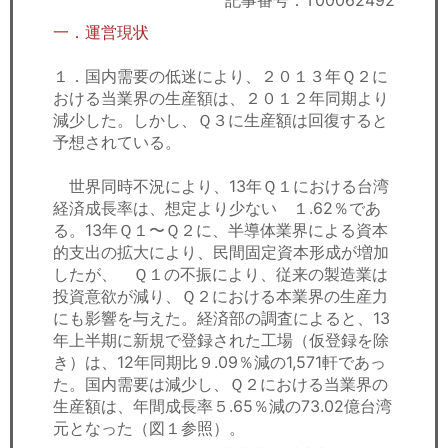
記事番号：T00062492
セミナー
一．運営現状
経済ニュース
１．国内需要の低迷により、２０１３年Ｑ２に
おける当業界の生産額は、２０１２年同期より
労務顧問
減少した。しかし、Ｑ３に生産額は回復すると
予想されている。
ＩＴ
世界同時不況により、13年Ｑ１における台湾
飲食店情報
経済成長率は、想定より少ない １.62％であ
る。13年Ｑ１〜Ｑ２に、半導体業界による資本
的支出の拡大により、民間固定資本形成が増加
したが、 Ｑ１の不振により、従来の製造業は
投資意欲が減り、Ｑ２における本業界の生産力
にも影響を与えた。経済部の調査によると、13
年上半期に新規で登録された工場（仮登録を除
き）は、12年同期比９.09％減の1,571軒であっ
た。国内需要は減少し、Ｑ２における当業界の
生産額は、年間成長率５.65％減の73.02億台湾
元となった（図１参照）。