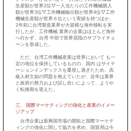
生産額が世界2位▽一人当たりの工作機械購入
額が世界3位▽工作機械輸出額が世界4位▽工作
機械生産額が世界６位という実績を持つほか、
2年前に台湾製造業界が大規模な海外移転を実
行したが、工作機械 業界の企業はほとんど海外
へ行かず、台湾 中部で世界屈指のサプライチェ
ーンを形成した。
ただ、台湾工作機械産業は世界において も一
定の地位を保持しているものの、国内 はサイテ
ーションインデックスを重視し過ぎたため、高
級人材欠如の問題を抱えていたが、近年は業界
と政府の努力および話し合いによって、ようや
く転換期を迎えた。
三. 国際マーケティングの強化と産業のイメー
ジアップ
台湾企業は新興国市場の開拓と国際マーケテ
ィングの強化に関して協力を求め、国貿局は今