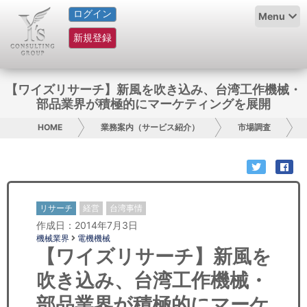
ログイン
HOME
Menu
新規登録
サービス紹介
コラム
【ワイズリサーチ】新風を吹き込み、台湾工作機械・
部品業界が積極的にマーケティングを展開
グループ概要
HOME
業務案内（サービス紹介）
市場調査
採用情報
お問い合わせ
リサーチ
経営
台湾事情
日本人にPR
作成日：2014年7月3日
機械業界
電機機械
コンサルティング
【ワイズリサーチ】新風を
吹き込み、台湾工作機械・
リサーチ
部品業界が積極的にマーケ