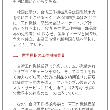
有利に働いたからである。
韓国に学び、台湾工作機械業界は国際競争力
を更に向上させるべく、経済部国貿局は2014年
に「工作機械・部品統合型マーケティング計
画」を打ち出し、台湾 を世界工作機械・部品業
界の先導者に成 長させ、産業イメージと国際競
争力を確立、主要国市場と新興国市場を開拓し
よ うとしている。
二. 世界屈指の工作機械業界
台湾工作機械業界は分業システムが完備され
たサプライチェーンを持ち、そしてコストを低
く抑えながら高い品質の製品を納期通りに顧客
に提供する能力を備え、フレキシブル製造とカ
スタムサービスに加え、通常より3倍高い効率
で世界中の顧客のニーズに応えている。
なお、台湾工作機械業界は、▽工作機械産業
クラスターが世界1位▽一人当たりの工作機械