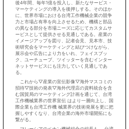
後4年間、毎年1億を投入し、新たなサービス・
マーケティングの導入を後押しする。そのほか
に、世界市場における台湾工作機械企業の競争
力と市場占有率を向上させるため、機構と部品
の異なる部分を市場ニーズに応じてカスタムサ
ービスとして提供させる見通しである。産業の
イメージアップを図り、記者会見、見本市、技
術研究会をマーケティングと結びつけながら、
展示会や広告により力をいれ、フェイスブッ
ク、ユーチューブ、ツイッターを含むインター
ネットサービスにも注力していく見通しであ
る。
これから▽産業の宣伝影像▽海外マスコミの
招待▽技術の発表▽海外代理店の資料統合を含
む国貿局のマーケティング計画を通じて、台湾
工作機械業界の世界宣伝 はより一層向上し、国
際企業も台湾工作機 械業界の技術発展を更に把
握しやすくなり、台湾企業の海外市場開拓にも
繋がる。
マレーシアのペナン機械組合の組長も、 台湾