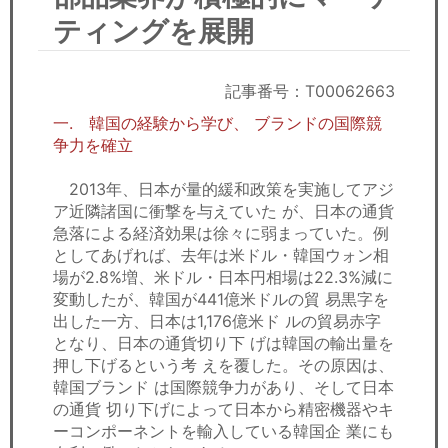
セミナー
ティングを展開
経済ニュース
記事番号：T00062663
労務顧問
一. 韓国の経験から学び、 ブランドの国際競
争力を確立
ＩＴ
2013年、日本が量的緩和政策を実施してアジ
飲食店情報
ア近隣諸国に衝撃を与えていた が、日本の通貨
急落による経済効果は徐々に弱まっていた。例
としてあげれば、去年は米ドル・韓国ウォン相
場が2.8%増、米ドル・日本円相場は22.3%減に
変動したが、韓国が441億米ドルの貿 易黒字を
出した一方、日本は1,176億米ド ルの貿易赤字
となり、日本の通貨切り下 げは韓国の輸出量を
押し下げるという考 えを覆した。その原因は、
韓国ブランド は国際競争力があり、そして日本
の通貨 切り下げによって日本から精密機器やキ
ーコンポーネントを輸入している韓国企 業にも