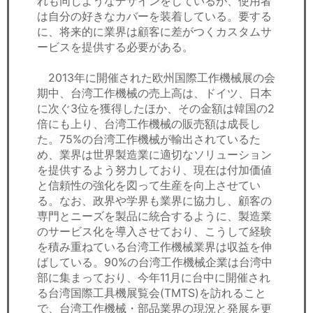
れも同じようなデザインをしているが、使用者
は自分の好きなカバーを装着している。要する
に、将来的に業界は顧客に差がつくカスタムサ
ービスを提供する必要がある。
2013年に開催された欧州国際工作機械展の会
期中、台湾工作機械の売上高は、ドイツ、日本
に次ぐ3位を獲得したほか、その金額は韓国の2
倍にも上り、台湾工作機械の販売額は成長し
た。75%の台湾工作機械が輸出されているた
め、業界は世界製造業に適切なソリューション
を提供するよう努力しており、現在は付加価値
と信頼性の強化を図って生産を向上させてい
る。なお、政界や学界も業界に協力し、顧客の
専門とニーズを製品に統合するように、製造業
のサービス化を導入させており、こうして経験
を積み重ねている台湾工作機械業界は収益を伸
ばしている。90%の台湾工作機械企業は台湾中
部に集まっており、今年11月に台中に開催され
る台湾国際工具機展覧会(TMTS)を訪れること
で、台湾工作機械・部品業界の現況と発展を更