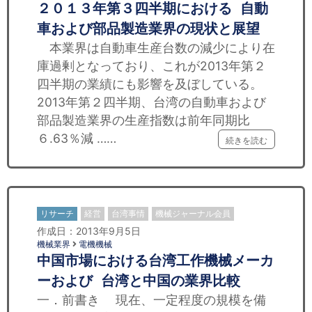
２０１３年第３四半期における 自動
車および部品製造業界の現状と展望
本業界は自動車生産台数の減少により在
庫過剰となっており、これが2013年第２
四半期の業績にも影響を及ぼしている。
2013年第２四半期、台湾の自動車および
部品製造業界の生産指数は前年同期比
６.63％減 ……
続きを読む
リサーチ
経営
台湾事情
機械ジャーナル会員
作成日：2013年9月5日
機械業界
電機機械
中国市場における台湾工作機械メーカ
ーおよび 台湾と中国の業界比較
一．前書き 現在、一定程度の規模を備