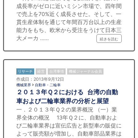
成長率がゼロに近いミシン市場で、四年間
で売上を70%近く成長させた。そして、一
貫生産体制を通じて年間百万台以上の生産
能力をもち、欧米から受注をうけて日本三
大メーカ ……
続きを読む
リサーチ
経営
台湾事情
機械ジャーナル会員
作成日：2013年9月12日
機械業界
自動車・二輪車
２０１３年Ｑ２における 台湾の自動
車および二輪車業界の分析と展望
一．２０１３年Ｑ２の業界概況 （一）業
界全体の概況 13年Ｑ２に、自動車およ
び二輪車業界は宣伝広告と新型車の販促に
よって販売額が増加し、自動車部品業界は