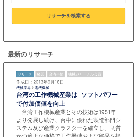
セミナー
リサーチを検索する
経済ニュース
労務顧問
ＩＴ
最新のリサーチ
飲食店情報
リサーチ
経営
台湾事情
機械ジャーナル会員
作成日：2013年9月18日
機械業界
電機機械
台湾の工作機械産業は ソフトパワー
で付加価値を向上
台湾工作機械産業とその技術は1951年
より発展し続け、台中に優れた製造部門シ
ステム及び産業クラスターを確立し、良質
かつ適正な価格で工作機械および部品を提