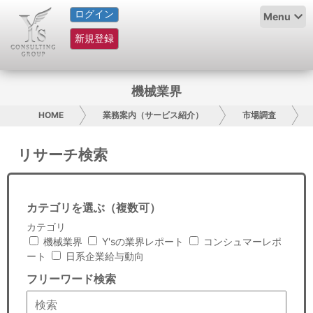
ログイン
HOME
Menu
新規登録
サービス紹介
コラム
機械業界
グループ概要
HOME
業務案内（サービス紹介）
市場調査
採用情報
リサーチ検索
お問い合わせ
カテゴリを選ぶ（複数可）
日本人にPR
カテゴリ
機械業界
Y'sの業界レポート
コンシュマーレポ
コンサルティング
ート
日系企業給与動向
フリーワード検索
リサーチ