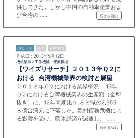
供してきた。しかし中国の自動車産業およ
び台湾の ……
続きを読む
リサーチ
経営
台湾事情
作成日：2013年9月12日
機械業界
工作機械・産業機械
【ワイズリサーチ】２０１３年Ｑ２に
おける 台湾機械業界の検討と展望
２０１３年Ｑ２における業界概況 13年
Ｑ２における台湾機械業界の生産額（金型
抜き）は、12年同期比９.８％減の2,355.
８億台湾元に下落した。欧州債務危機によ
る影響を受け、欧米経済が減速し、 ……
続きを読む