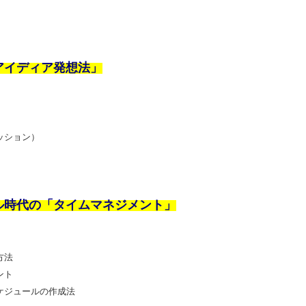
アイディア発想法」
方
ッション）
ル時代の「タイムマネジメント」
す方法
イント
ケジュールの作成法