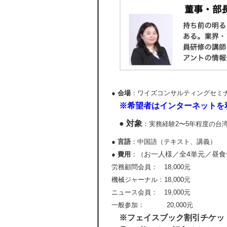
● 会場
：ワイズコンサルティングセミナ
※希望者はインターネットを
● 対象
：実務経験2〜5年程度の台
● 言語
：中国語（テキスト、講義）
お一人様／全4単元／昼食
● 費用
：（
労務顧問会員： 18,000元
機械ジャーナル：18,000元
ニュース会員： 19,000元
一般参加： 20,000元
※フェイスブック割引チケッ