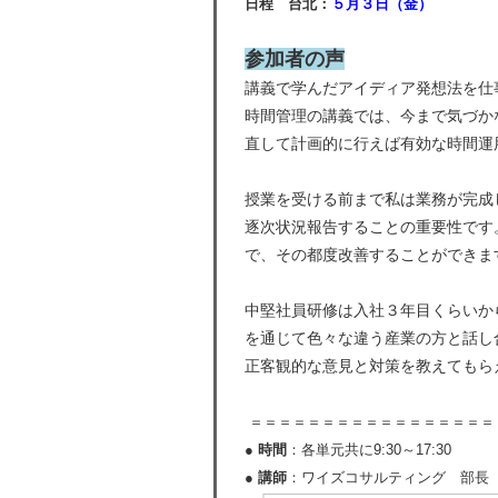
日程 台北：
５
月３日（
金
）
参加者の声
講義で学んだアイディア発想法を仕
時間管理の講義では、今まで気づか
直して計画的に行えば有効な時間運
授業を受ける前まで私は業務が完成
逐次状況報告することの重要性です
で、その都度改善することができま
中堅社員研修は入社３年目くらいか
を通じて色々な違う産業の方と話し
正客観的な意見と対策を教えてもら
＝＝＝＝＝＝＝＝＝＝＝＝＝＝＝＝＝
● 時間
：各単元共に9:30～17:30
● 講師
：ワイズコサルティング 部長