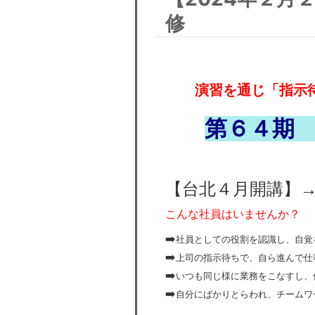
修
演習を通じ「指示
第６４
期
【台北４月開講】
こんな社員はいませんか？
➡️
社員としての役割を認識し、自覚
➡️
上司の指示待ちで、自ら進んで仕
➡️
いつも同じ様に業務をこなすし、
➡️
自分にばかりとらわれ、チームワ