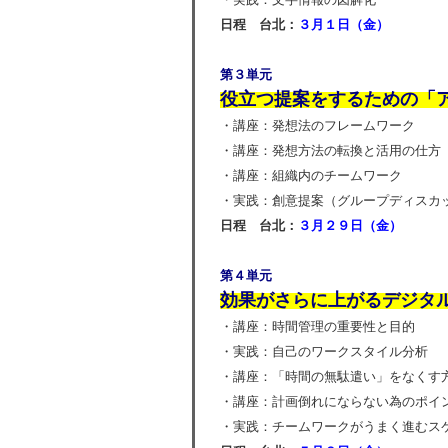
日程 台北：
３
月１日（
金
）
第３単元
役立つ提案をするための「
・講座：発想法のフレームワーク
・講座：発想方法の転換と活用の仕
・講座：組織内のチームワーク
・実践：創意提案（グループディスカ
日程 台北：
３
月２９日（
金
）
第４単元
効果がさらに上がるデジタ
・講座：時間管理の重要性と目的
・実践：自己のワークスタイル分析
・講座：「時間の無駄遣い」をなく
・講座：計画倒れにならない為のポ
・実践：チームワークがうまく進むス