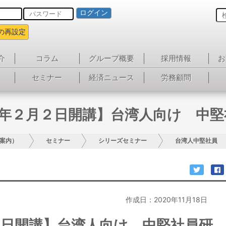
ログイン
の再設定
介
コラム
グループ概要
採用情報
お
セミナー
経済ニュース
労務顧問
4年２月２日開講】台湾人向け 中
案内）
セミナー
シリーズセミナー
台湾人中堅社員
作成日：2020年11月18日
２日開講】台湾人向け 中堅社員研