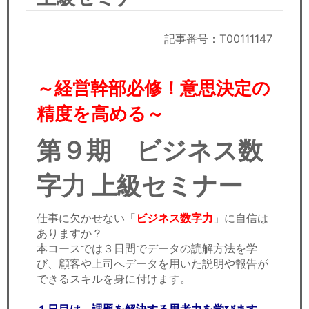
セミナー
経済ニュース
記事番号：T00111147
労務顧問
～経営幹部必修！意思決定の
ＩＴ
精度を高める～
飲食店情報
第９期 ビジネス数
字力 上級セミナー
仕事に欠かせない「
ビジネス数字力
」に自信は
ありますか？
本コースでは３日間でデータの読解方法を学
び、顧客や上司へデータを用いた説明や報告が
できるスキルを身に付けます。