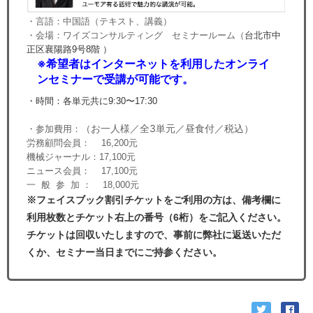
・言語：中国語（テキスト、講義）
・会場：
ワイズコンサルティング セミナールーム（
台北市中
正区襄陽路9号8階 ）
※
希望者はインターネットを利用したオンライ
ンセミナーで受講が可能です。
・時間：各単元共に9:30〜17:30
（お一人様／全3単元／昼食付／税込）
・参加費用：
労務顧問会員： 16,200元
機械ジャーナル：17,100元
ニュース会員： 17,100元
一 般 参 加 ： 18,000元
※フェイスブック割引チケットをご利用の方は、備考欄に
利用枚数とチケット右上の番号（6桁）をご記入ください。
チケットは回収いたしますので、事前に弊社に返送いただ
くか、セミナー当日までにご持参ください。