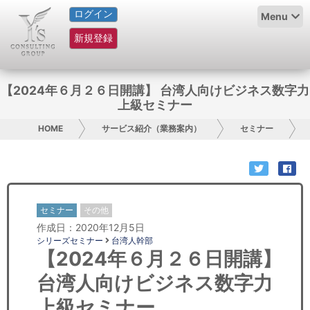
ログイン
HOME
Menu
新規登録
サービス紹介
コラム
【2024年６月２６日開講】 台湾人向けビジネス数字力
上級セミナー
グループ概要
HOME
サービス紹介（業務案内）
セミナー
採用情報
お問い合わせ
セミナー
その他
日本人にPR
作成日：2020年12月5日
シリーズセミナー
台湾人幹部
コンサルティング
【2024年６月２６日開講】
台湾人向けビジネス数字力
リサーチ
上級セミナー