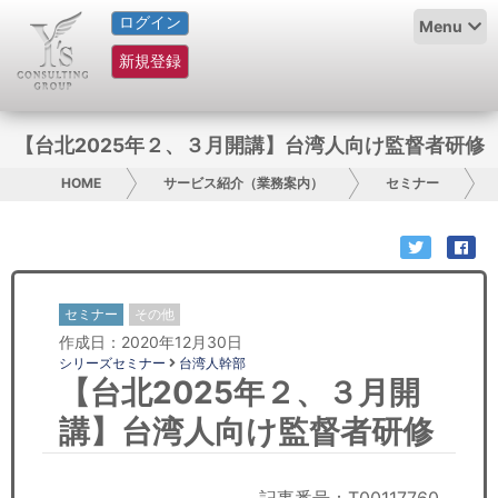
ログイン
HOME
Menu
新規登録
サービス紹介
コラム
【台北2025年２、３月開講】台湾人向け監督者研修
グループ概要
HOME
サービス紹介（業務案内）
セミナー
採用情報
お問い合わせ
セミナー
その他
作成日：2020年12月30日
日本人にPR
シリーズセミナー
台湾人幹部
【台北2025年２、３月開
コンサルティング
講】台湾人向け監督者研修
リサーチ