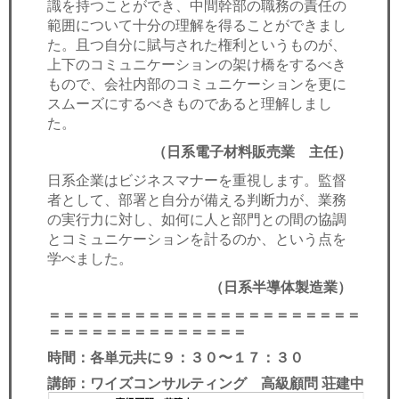
識を持つことができ、中間幹部の職務の責任の
範囲について十分の理解を得ることができまし
た。且つ自分に賦与された権利というものが、
上下のコミュニケーションの架け橋をするべき
もので、会社内部のコミュニケーションを更に
スムーズにするべきものであると理解しまし
た。
（日系電子材料販売業 主任）
日系企業はビジネスマナーを重視します。監督
者として、部署と自分が備える判断力が、業務
の実行力に対し、如何に人と部門との間の協調
とコミュニケーションを計るのか、という点を
学べました。
（日系半導体製造業）
＝＝＝＝＝＝＝＝＝＝＝＝＝＝＝＝＝＝＝＝＝＝
＝＝＝＝＝＝＝＝＝＝＝＝＝＝
時間：各単元共に９：３０〜１７：３０
講師：ワイズコンサルティング 高級顧問 荘建中