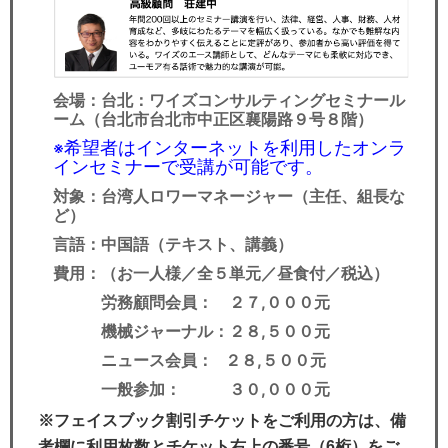
会場：台北：ワイズコンサルティングセミナール
ーム
（台北市台北市中正区襄陽路９号８階）
希望者はインターネットを利用したオンラ
※
インセミナーで受講が可能です。
対象：台湾人ロワーマネージャー（主任、組長な
ど）
言語：中国語（テキスト、講義）
費用：（お一人様／全５単元／昼食付／税込）
労務顧問会員： ２７,０００元
機械ジャーナル：２８,５００元
ニュース会員： ２８,５００元
一般参加： ３０,０００元
※フェイスブック割引チケットをご利用の方は、備
考欄に利用枚数とチケット右上の番号（6桁）をご