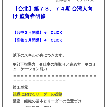
記事番号：T00117760
セミナー
【台北】第７３、７４期 台湾人向
経済ニュース
け 監督者研修
労務顧問
【台中３月開講】→
CLICK
ＩＴ
【高雄３月開講】→
CLICK
飲食店情報
以下のスキルが身につきます。
●部下指導力 ●仕事の段取りと進め方
●コミ
ュニケーション能力
＝＝＝＝＝＝＝＝＝＝＝＝＝＝＝＝＝＝＝＝＝＝
＝＝＝＝＝＝＝＝＝＝＝＝＝＝
第１単元
組織におけるリーダーの役割
講座 組織の基本とリーダーの位置づけ