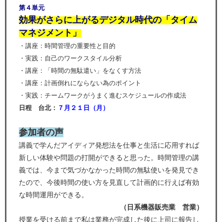
第４単元
効果がさらに上がるデジタル時代の「タイム
マネジメント」
・講座：時間管理の重要性と目的
・実践：自己のワークスタイル分析
・講座：「時間の無駄遣い」をなくす方法
・講座：計画倒れにならない為のポイント
・実践：チームワークがうまく進むスケジュールの作成法
日程 台北：
７
月２１日（
月
）
参加者の声
講義で学んだアイディア発想法を仕事と生活に応用すれば
新しい体験や問題の打開ができると思った。時間管理の講
義では、今まで気づかなかった時間の無駄使いを発見でき
たので、今後時間の使い方を見直して計画的に行えば有効
な時間運用ができる。
（日系機器販売業 営業）
授業を受ける前まで私は業務が完成した後に上司に報告し