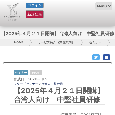
ログイン
HOME
Menu
新規登録
サービス紹介
コラム
【2025年４月２１日開講】台湾人向け 中堅社員研修
グループ概要
HOME
サービス紹介（業務案内）
セミナー
採用情報
お問い合わせ
セミナー
その他
作成日：2021年1月2日
日本人にPR
シリーズセミナー
台湾人中堅社員
【2025年４月２１日開講】
コンサルティング
台湾人向け 中堅社員研修
リサーチ