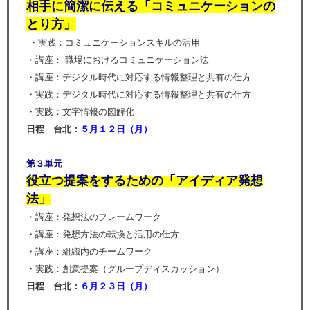
相手に簡潔に伝える「コミュニケーションの
とり方」
・実践：コミュニケーションスキルの活用
・講座： 職場におけるコミュニケーション法
・講座：デジタル時代に対応する情報整理と共有の仕方
・実践：デジタル時代に対応する情報整理と共有の仕方
・実践：文字情報の図解化
日程 台北：
５
月１２日（
月
）
第３単元
役立つ提案をするための「アイディア発想
法」
・講座：発想法のフレームワーク
・講座：発想方法の転換と活用の仕方
・講座：組織内のチームワーク
・実践：創意提案（グループディスカッション）
日程 台北：
６
月２３日（
月
）