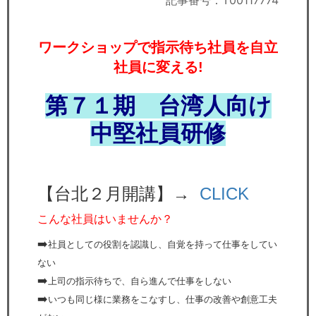
記事番号：T00117774
セミナー
経済ニュース
ワークショップで指示待ち社員を自立
社員に変える!
労務顧問
第７１
期 台湾人向け
ＩＴ
中堅社員研修
飲食店情報
【台北２月開講】→
CLICK
こんな社員はいませんか？
➡️
社員としての役割を認識し、自覚を持って仕事をしてい
ない
➡️
上司の指示待ちで、自ら進んで仕事をしない
➡️
いつも同じ様に業務をこなすし、仕事の改善や創意工夫