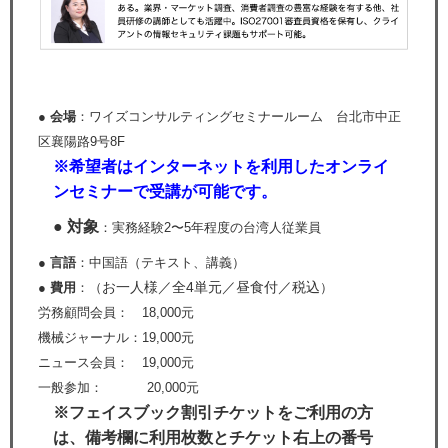
● 会場
：ワイズコンサルティングセミナールーム 台北市中正
区襄陽路9号8F
※希望者はインターネットを利用したオンライ
ンセミナーで受講が可能です。
● 対象
：実務経験2〜5年程度の台湾人従業員
● 言語
：中国語（テキスト、講義）
お一人様／全4単元／昼食付／税込
● 費用
：（
）
労務顧問会員： 18,000元
機械ジャーナル：19,000元
ニュース会員： 19,000元
一般参加： 20,000元
※フェイスブック割引チケットをご利用の方
は、備考欄に利用枚数とチケット右上の番号