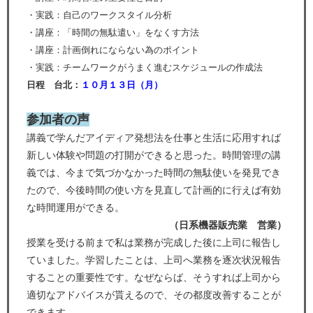
・実践：自己のワークスタイル分析
・講座：「時間の無駄遣い」をなくす方法
・講座：計画倒れにならない為のポイント
・実践：チームワークがうまく進むスケジュールの作成法
日程 台北：
１０
月１３日（
月
）
参加者の声
講義で学んだアイディア発想法を仕事と生活に応用すれば
新しい体験や問題の打開ができると思った。時間管理の講
義では、今まで気づかなかった時間の無駄使いを発見でき
たので、今後時間の使い方を見直して計画的に行えば有効
な時間運用ができる。
（日系機器販売業 営業）
授業を受ける前まで私は業務が完成した後に上司に報告し
ていました。学習したことは、上司へ業務を逐次状況報告
することの重要性です。なぜならば、そうすれば上司から
適切なアドバイスが貰えるので、その都度改善することが
できます。