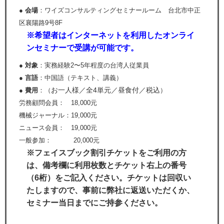
● 会場
：ワイズコンサルティングセミナールーム 台北市中正
区襄陽路9号8F
※希望者はインターネットを利用したオンライ
ンセミナーで受講が可能です。
● 対象
：実務経験2〜5年程度の台湾人従業員
● 言語
：中国語（テキスト、講義）
お一人様／全4単元／昼食付／税込
● 費用
：（
）
労務顧問会員： 18,000元
機械ジャーナル：19,000元
ニュース会員： 19,000元
一般参加： 20,000元
※フェイスブック割引チケットをご利用の方
は、備考欄に利用枚数とチケット右上の番号
（6桁）をご記入ください。チケットは回収い
たしますので、事前に弊社に返送いただくか、
セミナー当日までにご持参ください。