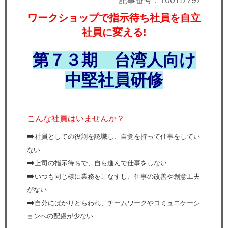
記事番号：T00117797
セミナー
ワークショップで指示待ち社員を自立
経済ニュース
社員に変える!
労務顧問
第７３
期 台湾人向け
中堅社員研修
ＩＴ
飲食店情報
こんな社員はいませんか？
➡️
社員としての役割を認識し、自覚を持って仕事をしてい
ない
➡️
上司の指示待ちで、自ら進んで仕事をしない
➡️
いつも同じ様に業務をこなすし、仕事の改善や創意工夫
がない
➡️
自分にばかりとらわれ、チームワークやコミュニケーシ
ョンへの配慮が少ない