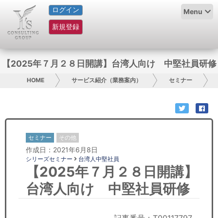
ログイン
HOME
Menu
新規登録
サービス紹介
コラム
【2025年７月２８日開講】台湾人向け 中堅社員研修
グループ概要
HOME
サービス紹介（業務案内）
セミナー
採用情報
お問い合わせ
セミナー
その他
作成日：2021年6月8日
日本人にPR
シリーズセミナー
台湾人中堅社員
【2025年７月２８日開講】
コンサルティング
台湾人向け 中堅社員研修
リサーチ