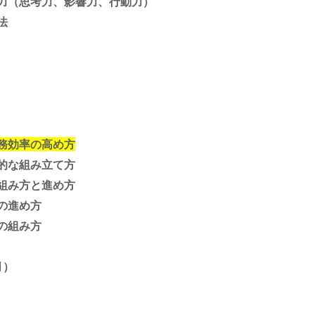
（思考力、影響力、行動力）
法
務効率の高め方
的な組み立て方
み方と進め方
の進め方
の組み方
月）