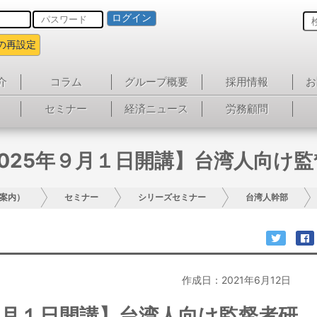
ログイン
の再設定
介
コラム
グループ概要
採用情報
お
セミナー
経済ニュース
労務顧問
025年９月１日開講】台湾人向け
案内）
セミナー
シリーズセミナー
台湾人幹部
作成日：2021年6月12日
９月１日開講】台湾人向け監督者研