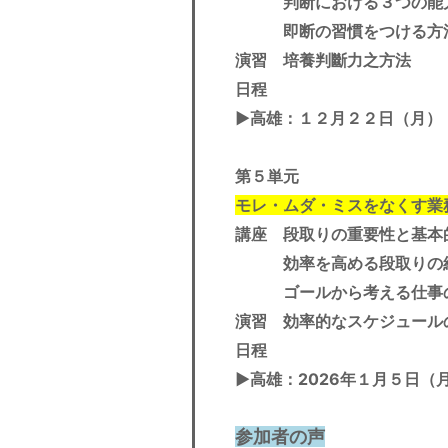
判断における３つの能力
即断の習慣をつける方
演習 培養判斷力之方法
日程
▶︎
高雄
：１２月２２日（月）
第５単元
モレ・ムダ・ミスをなくす業
講座 段取りの重要性と基本
効率を高める段取りの組
ゴールから考える仕事
演習 効率的なスケジュール
日程
▶︎
高雄
：2026年１月５日（
参加者の声