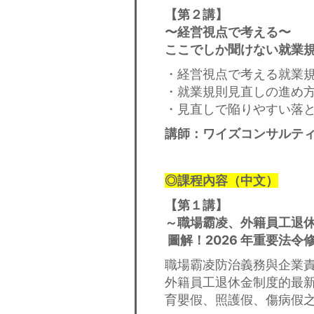
【
第２講】
〜経営視点で考える〜
ここでしか聞けない就業
・経営視点で考える就業
・就業規則見直しの進め
・見直しで陥りやすい落
講師：ワイズコンサルテ
◎課程內容（中文）
【
第１講】
～職場霸凌、外籍員工退
圖解！2026 年重要法令
職場霸凌防治義務與企業
外籍員工退休金制度的最
育嬰假、照護假、傷病假