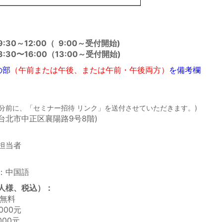
0～12:00（ 9:00～受付開始)
30〜16:00（13:00～受付開始)
の
部
（午前または午後、または午前
・
午後両方）
を備考欄
0分前に、「セミナー招待 リンク」を送付させていただきます。)
台北市中正区襄陽路9号8階)​
担当者
：中国語​
人様、税込
）：
無料
00元
00元