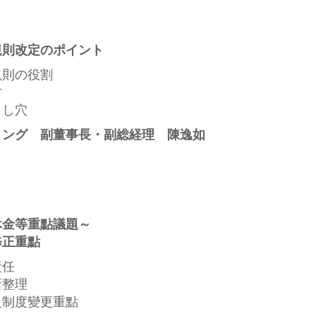
規則改定のポイント
規則の役割
方
とし穴
ィング 副董事長・副総経理 陳逸如
休金等重點議題～
修正重點
責任
新整理
之制度變更重點