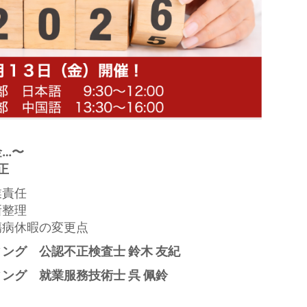
…〜
正
業責任
新整理
傷病休暇の変更点
ング 公認不正検査士 鈴木 友紀
ング 就業服務技術士 呉 佩鈴