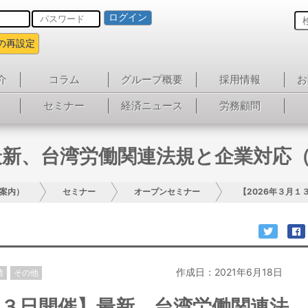
ログイン
の再設定
介
コラム
グループ概要
採用情報
お
セミナー
経済ニュース
労務顧問
最新、台湾労働関連法規と企業対応（
案内）
セミナー
オープンセミナー
【2026年３月
作成日：2021年6月18日
情
その他
１３日開催】最新、台湾労働関連法