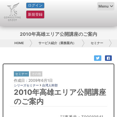
ログイン
HOME
Menu
新規登録
サービス紹介
コラム
2010年高雄エリア公開講座のご案内
グループ概要
HOME
サービス紹介（業務案内）
セミナー
採用情報
お問い合わせ
セミナー
その他
作成日：2009年6月1日
日本人にPR
シリーズセミナー
台湾人幹部
2010年高雄エリア公開講座
コンサルティング
のご案内
リサーチ