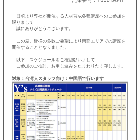
記事番号：T00019841
セミナー
日頃より弊社が開催する人材育成各種講座へのご参加を
経済ニュース
賜りまして
誠にありがとうございます。
労務顧問
この度、皆様の多数ご要望により南部エリアでの講座を
ＩＴ
開催することとなりました。
以下、スケジュールをご確認願いまして
飲食店情報
ご参加のご検討、お申し込みをたまわりたく存じます。
対象：台湾人スタッフ向け：中国語で行います