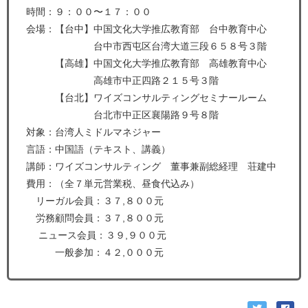
時間：９：００〜１７：００
会場：【台中】中国文化大学推広教育部 台中教育中心
台中市西屯区台湾大道三段６５８号３階
【高雄】中国文化大学推広教育部 高雄教育中心
高雄市中正四路２１５号３階
【台北】ワイズコンサルティングセミナールーム
台北市中正区襄陽路９号８階
対象：台湾人ミドルマネジャー
言語：中国語（テキスト、講義）
講師：ワイズコンサルティング 董事兼副総経理 荘建中
費用：（全７単元営業税、昼食代込み）
リーガル会員：３７,８００元
労務顧問会員：３７,８００元
ニュース会員：３９,９００元
一般参加：４２,０００元