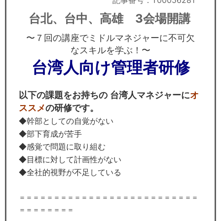
記事番号：T00056281
セミナー
台北、台中、高雄 3会場開講
経済ニュース
〜７回の講座でミドルマネジャーに不可欠
なスキルを学ぶ！〜
労務顧問
台湾人向け管理者研修
ＩＴ
以下の課題をお持ちの 台湾人マネジャーに
オ
飲食店情報
ススメ
の研修です。
◆幹部としての自覚がない
◆部下育成が苦手
◆感覚で問題に取り組む
◆目標に対して計画性がない
◆全社的視野が不足している
＝＝＝＝＝＝＝＝＝＝＝＝＝＝＝＝＝＝＝＝＝＝＝＝＝＝
＝＝＝＝＝＝＝＝