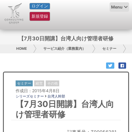
ログイン
HOME
Menu
新規登録
サービス紹介
コラム
【7月30日開講】台湾人向け管理者研修
グループ概要
HOME
サービス紹介（業務案内）
セミナー
採用情報
お問い合わせ
セミナー
経営
その他
作成日：2015年4月8日
日本人にPR
シリーズセミナー
台湾人幹部
【7月30日開講】台湾人向
コンサルティング
け管理者研修
リサーチ