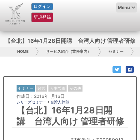
ログイン
HOME
Menu
新規登録
サービス紹介
コラム
【台北】16年1月28日開講 台湾人向け 管理者研修
グループ概要
HOME
サービス紹介（業務案内）
セミナー
採用情報
お問い合わせ
セミナー
経営
人事労務
その他
作成日：2016年1月16日
日本人にPR
シリーズセミナー
台湾人幹部
【台北】16年1月28日開
コンサルティング
講 台湾人向け 管理者研修
リサーチ