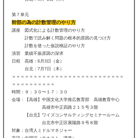
第７単元
幹部の為の計数管理のやり方
講座 図式化による計数管理のやり方
計数で読み解く問題の根本的原因の見つけ方
計数を使った仮説検証のやり方
演習 業績不振原因の深求
日程 高雄：6月3日（金）
台北：7月7日（木）
＝＝＝＝＝＝＝＝＝＝＝＝＝＝＝＝＝＝＝＝＝＝＝＝＝＝
＝＝＝＝＝＝＝＝＝＝
時間：９：３０〜１７：３０
会場：【高雄】中国文化大学推広教育部 高雄教育中心
高雄市中正四路２１５号３階
【台北】ワイズコンサルティングセミナールーム
台北市中正区襄陽路９号８階
対象：台湾人ミドルマネジャー