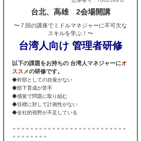
記事番号：T00059912
セミナー
台北、高雄 2会場開講
経済ニュース
〜７回の講座でミドルマネジャーに不可欠な
労務顧問
スキルを学ぶ！〜
台湾人向け 管理者研修
ＩＴ
飲食店情報
以下の課題をお持ちの 台湾人マネジャーに
オ
ススメ
の研修です。
◆幹部としての自覚がない
◆部下育成が苦手
◆感覚で問題に取り組む
◆目標に対して計画性がない
◆全社的視野が不足している
＝＝＝＝＝＝＝＝＝＝＝＝＝＝＝＝＝＝＝＝＝＝＝＝＝＝
＝＝＝＝＝＝＝＝