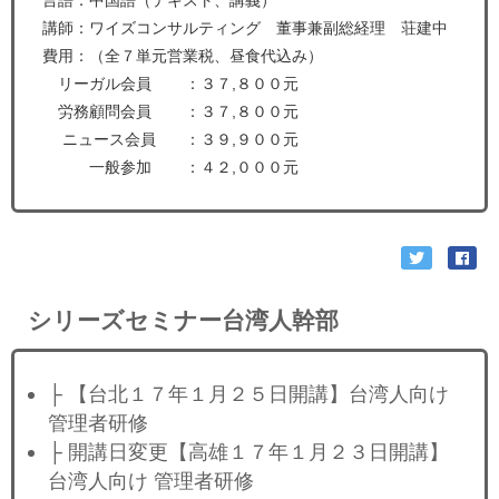
言語：中国語（テキスト、講義）
講師：ワイズコンサルティング 董事兼副総経理 荘建中
費用：（全７単元営業税、昼食代込み）
リーガル会員
：３７,８００元
労務顧問会員
：３７,８００元
ニュース会員
：３９,９００元
一般参加
：４２,０００元
シリーズセミナー台湾人幹部
├ 【台北１７年１月２５日開講】台湾人向け
管理者研修
├ 開講日変更【高雄１７年１月２３日開講】
台湾人向け 管理者研修