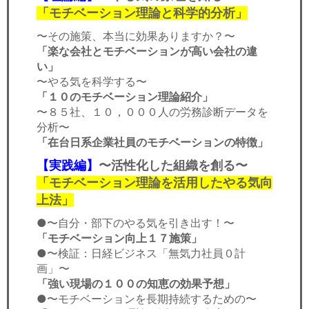
「モチベーション理論と科学的分析」
〜その施策、本当に効果ありますか？〜
「楽な会社とモチベーションが高い会社の違
い」
〜やる気を科学する〜
「１０のモチベーション理論紹介」
〜８５社、１０，０００人の労務診断データを
分析〜
「在台日系企業社員のモチベーションの特徴」
【実践編】
〜活性化した組織を創る〜
「モチベーション理論を活用したやる気向
上法」
●〜自分・部下のやる気を引き出す！〜
「モチベーション向上１７施策」
●〜検証：日経ビジネス「無気力社員０計
画」〜
「強い現場の１００の知恵の効果予想」
●〜モチベーションを長期持続するための〜