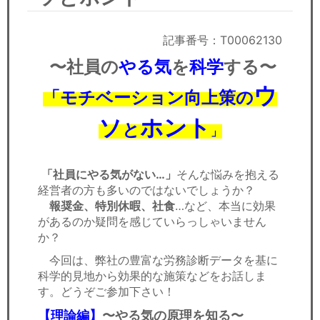
セミナー
経済ニュース
記事番号：T00062130
〜社員の
やる気
を
科学
する〜
労務顧問
ウ
「モチベーション向上策の
ＩＴ
ソ
ホント
と
」
飲食店情報
「社員にやる気がない…」
そんな悩みを抱える
経営者の方も多いのではないでしょうか？
報奨金、特別休暇、社食
…など、本当に効果
があるのか疑問を感じていらっしゃいません
か？
今回は、弊社の豊富な労務診断データを基に
科学的見地から効果的な施策などをお話しま
す。どうぞご参加下さい！
【理論編】
〜やる気の原理を知る〜