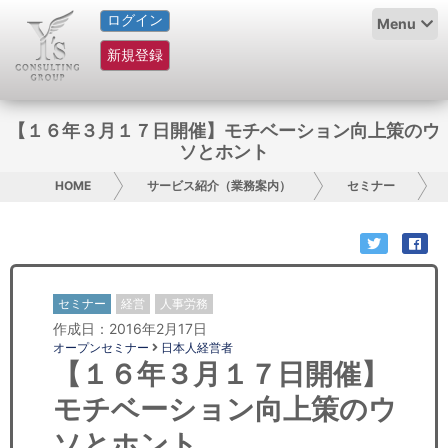
ログイン
HOME
Menu
新規登録
サービス紹介
コラム
【１６年３月１７日開催】モチベーション向上策のウ
ソとホント
グループ概要
HOME
サービス紹介（業務案内）
セミナー
採用情報
お問い合わせ
セミナー
経営
人事労務
日本人にPR
作成日：2016年2月17日
オープンセミナー
日本人経営者
コンサルティング
【１６年３月１７日開催】
モチベーション向上策のウ
リサーチ
ソとホント