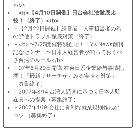
</b>
├
<b>【4月10日開催】日台会社法徹底比
較！（終了）</b>
├ 【2月22日開催】経営者、人事担当者の為
の労使トラブル徹底対策（終了）
├ <b>〜7/25開催特別企画！！Y’s News創刊
記念セミナー〜日本人経営者が知っておくべ
き台湾のルール</b>
├ 07年6月29日開講 在台日系企業給与事情把
握！「最新リサーチからみる実状と対策」
（募集終了）
├ 2007年3/14 台湾人調査に基づく日本人駐
在員への提案（募集終了）
├ 2007年1/19 会社に有利な就業規則作成の
コツ （募集終了）