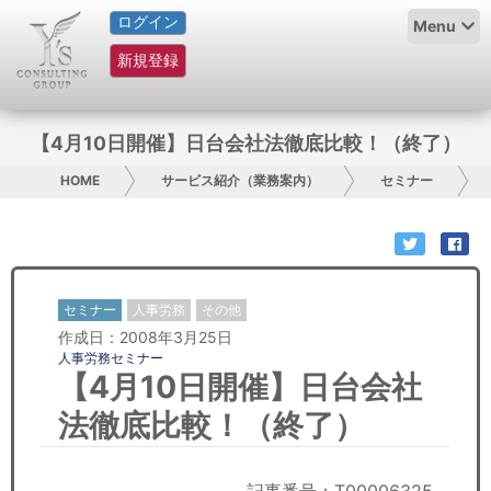
ログイン
HOME
Menu
新規登録
サービス紹介
コラム
【4月10日開催】日台会社法徹底比較！（終了）
グループ概要
HOME
サービス紹介（業務案内）
セミナー
採用情報
お問い合わせ
セミナー
人事労務
その他
作成日：2008年3月25日
日本人にPR
人事労務セミナー
【4月10日開催】日台会社
コンサルティング
法徹底比較！（終了）
リサーチ