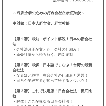
記事番号：T00006325
セミナー
～日系企業のための日台会社法徹底比較～
経済ニュース
◆対象：日本人経営者、経営幹部
労務顧問
ＩＴ
【第１講】即効・ポイント解説！日本の新会社
法
飲食店情報
・会社法改正が変えた、会社の仕組み！
・新会社法から読み解く、内部統制！
【第２講】即解・日本語でまなぶ！台湾の最新
会社法
・なるほど納得！在台会社の仕組みと運営！
・日系企業経営者が知って得するノウハウ！
【第３講】これぞ決定版！日台会社法・徹底比
較
・解体！ここが異なる日台会社法！