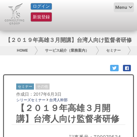
ログイン
HOME
Menu
新規登録
サービス紹介
コラム
【２０１９年高雄３月開講】台湾人向け監督者研修
グループ概要
HOME
サービス紹介（業務案内）
セミナー
採用情報
お問い合わせ
セミナー
その他
作成日：2017年6月3日
日本人にPR
シリーズセミナー
台湾人幹部
【２０１９年高雄３月開
コンサルティング
講】台湾人向け監督者研修
リサーチ