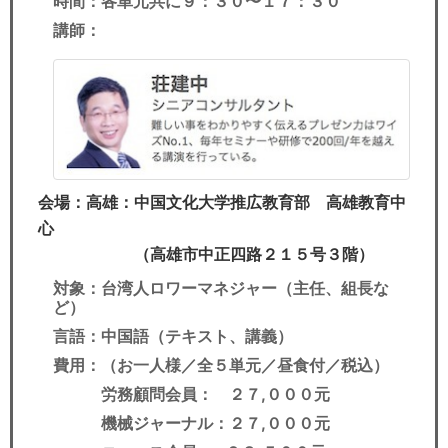
時間：各単元共に９：３０〜１７：３０
講師：
会場：高雄：中国文化大学推広教育部 高雄教育中
心
（高雄市中正四路２１５号３階）
対象：台湾人ロワーマネジャー（主任、組長な
ど）
言語：中国語（テキスト、講義）
費用：（お一人様／全５単元／昼食付／税込）
労務顧問会員： ２７,０００元
機械ジャーナル：２７,０００元