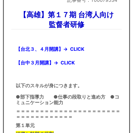
記事番号：T00079534
セミナー
【高雄】第１７期 台湾人向け
経済ニュース
監督者研修
労務顧問
ＩＴ
【台北３、４月開講】→
CLICK
飲食店情報
【台中３月開講】→
CLICK
以下のスキルが身につきます。
●部下指導力
●仕事の段取りと進め方
●コ
ミュニケーション能力
＝＝＝＝＝＝＝＝＝＝＝＝＝＝＝＝＝＝＝＝＝＝
＝＝＝＝＝＝＝＝＝＝＝＝
第１単元