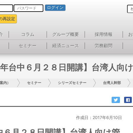
ログイン
の再設定
介
コラム
グループ概要
採用情報
お
セミナー
経済ニュース
労務顧問
年台中６月２８日開講】台湾人向
案内）
セミナー
シリーズセミナー
台湾人幹部
作成日：2017年6月10日
中６月２８日開講】台湾人向け管