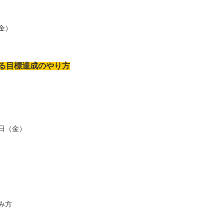
金）
る目標達成のやり方
日（金）
み方