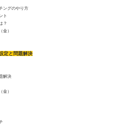
ングのやり方
ント
は？
（金）
設定と問題解決
題解決
（金）
チ