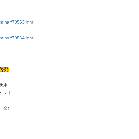
eminar/79563.html
eminar/79564.html
啓発
活用
イント
（金）