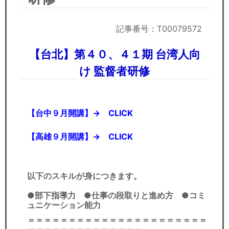
セミナー
経済ニュース
記事番号：T00079572
労務顧問
【台北】第４０、４１期 台湾人向
け 監督者研修
ＩＴ
飲食店情報
【台中９月開講】→
CLICK
【高雄９月開講】→
CLICK
以下のスキルが身につきます。
●部下指導力 ●仕事の段取りと進め方
●コミ
ュニケーション能力
＝＝＝＝＝＝＝＝＝＝＝＝＝＝＝＝＝＝＝＝＝＝