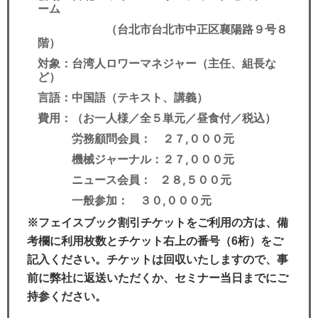
ーム
（台北市台北市中正区襄陽路９号８
階）
対象：台湾人ロワーマネジャー（主任、組長な
ど）
言語：中国語（テキスト、講義）
費用：（お一人様／全５単元／昼食付／税込）
労務顧問会員： ２７,０００元
機械ジャーナル：２７,０００元
ニュース会員： ２８,５００元
一般参加： ３０,０００元
※フェイスブック割引チケットをご利用の方は、備
考欄に利用枚数とチケット右上の番号（6桁）をご
記入ください。チケットは回収いたしますので、事
前に弊社に返送いただくか、セミナー当日までにご
持参ください。