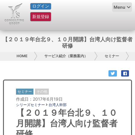
ログイン
HOME
Menu
新規登録
サービス紹介
コラム
【２０１９年台北９、１０月開講】台湾人向け監督者
研修
グループ概要
HOME
サービス紹介（業務案内）
セミナー
採用情報
お問い合わせ
セミナー
その他
日本人にPR
作成日：2017年6月19日
シリーズセミナー
台湾人幹部
コンサルティング
【２０１９年台北９、１０
月開講】台湾人向け監督者
リサーチ
研修