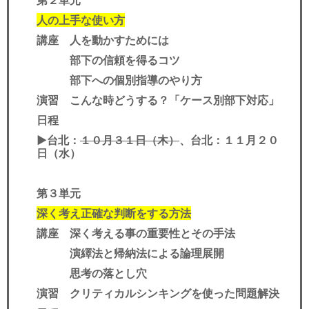
第２単元
人の上手な使い方
講座 人を動かすためには
部下の信頼を得るコツ
部下への個別指導のやり方
演習 こんな時どうする？「ケース別部下対応」
日程
▶︎台北：
１０月３１日（木）
、台北：１１月２０
日（水）
第３単元
深く考え正確な判断をする方法
講座 深く考える事の重要性とその手法
演繹法と帰納法による論理展開
思考の落とし穴
演習 クリティカルシンキングを使った問題解決