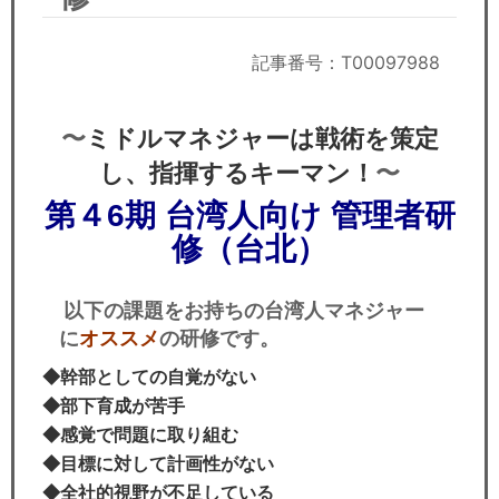
セミナー
経済ニュース
記事番号：T00097988
労務顧問
〜
ミドルマネジャーは戦術を策定
ＩＴ
〜
し、指揮するキーマン！
第４6期 台湾人向け 管理者研
飲食店情報
修
（台北）
以下の課題をお持ちの台湾人マネジャー
に
オススメ
の研修です。
◆幹部としての自覚がない
◆部下育成が苦手
◆感覚で問題に取り組む
◆目標に対して計画性がない
◆全社的視野が不足している