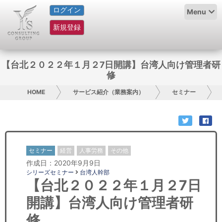
ログイン
HOME
Menu
新規登録
サービス紹介
コラム
【台北２０２２年１月２7日開講】台湾人向け管理者研
修
グループ概要
HOME
サービス紹介（業務案内）
セミナー
採用情報
お問い合わせ
セミナー
経営
人事労務
その他
日本人にPR
作成日：2020年9月9日
シリーズセミナー
台湾人幹部
コンサルティング
【台北２０２２年１月２7日
開講】台湾人向け管理者研
リサーチ
修