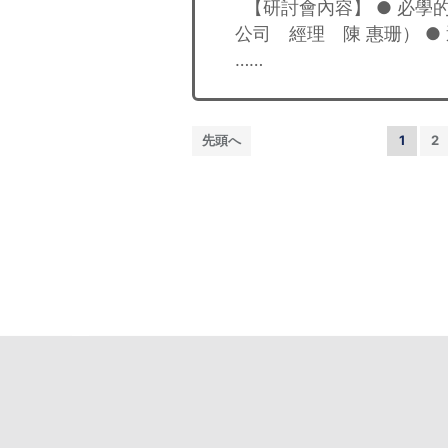
【研討會內容】 ● 必學的
公司 經理 陳 惠珊） ● 
……
先頭へ
1
2