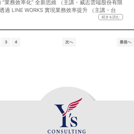
 “業務效率化” 全新思維 （主講・威志雲端股份有限
透過 LINE WORKS 實現業務效率提升 （主講・台
続きを読む
3
4
次へ
最後へ