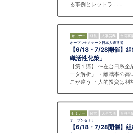
る事例とレッドラ ……
セミナー
経営
人事労務
台湾事
オープンセミナー
日本人経営者
【6/18・7/28開
織活性化策」
【第１講】 〜在台日系企
ータ解析」 ・離職率の高
こが違う ・人的投資は利益
セミナー
経営
人事労務
台湾事
オープンセミナー
【6/18・7/28開催