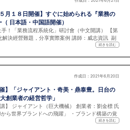
作成日：2021年6月21日
、５月１８日開催】すぐに始められる『業務の
（ 日本語・中国語開催）
即上手！「業務流程系統化」研討會（中文開講） 【第
化解決經營難題，分享實際案例 講師：威志資訊 副
続きを読む
作成日：2021年6月20日
開催】「ジャイアント・奇美・鼎泰豊。日台の
3大創業者の経営哲学」
講】 ジャイアント（巨大機械） 創業者：劉金標 氏
から世界ブランドへの飛躍」 ・ブランド構築の覚
続きを読む