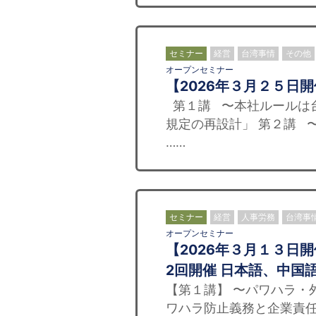
セミナー
経営
台湾事情
その他
オープンセミナー
【2026年３月２５日
第１講 〜本社ルールは台
規定の再設計」 第２講 〜
……
セミナー
経営
人事労務
台湾事
オープンセミナー
【2026年３月１３日
2回開催 日本語、中国
【第１講】 〜パワハラ・外
ワハラ防止義務と企業責任