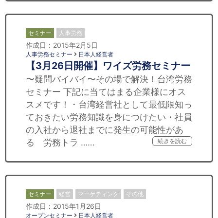
セミナー
人事労務
作成日：2015年2月5日
人事労務セミナー
日本人経営者
【3月26日開催】ワイズ労務セミナー
〜疑問バイバイ〜その場で解決！台湾労務
セミナー 下記に当てはまる企業様にオス
スメです！・台湾経営社として最低限知っ
ておきたい労務知識を身につけたい・社員
の入社から退社までに発生の可能性があ
る 労務トラ ……
続きを読む
セミナー
経営
マーケティング
その他
作成日：2015年1月26日
オープンセミナー
日本人経営者