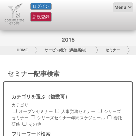
ログイン
HOME
Menu
新規登録
サービス紹介
コラム
2015
グループ概要
HOME
サービス紹介（業務案内）
セミナー
採用情報
セミナー記事検索
お問い合わせ
日本人にPR
カテゴリを選ぶ（複数可）
カテゴリ
コンサルティング
オープンセミナー
人事労務セミナー
シリーズ
セミナー
シリーズセミナー年間スケジュール
委託
リサーチ
研修
その他
フリーワード検索