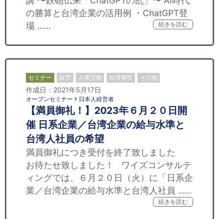
講 〜鉄砲伝来「ChatGPTの乱」〜 AI時代
の勝算と台湾企業の活用例 ・ChatGPT登
場 ……
続きを読む
セミナー
経営
人事労務
台湾事情
その他
作成日：2021年5月17日
オープンセミナー
日本人経営者
【満員御礼！】2023年６月２０日開
催 日系企業／台湾企業の給与水準と
台湾人社員の希望
満員御礼につき受付を終了致しました
お待たせ致しました！ ワイズコンサルテ
ィングでは、６月２０日（火）に「日系企
業／台湾企業の給与水準と台湾人社員 ……
続きを読む