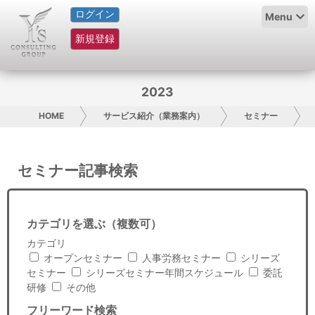
ログイン
HOME
Menu
新規登録
サービス紹介
コラム
2023
グループ概要
HOME
サービス紹介（業務案内）
セミナー
採用情報
セミナー記事検索
お問い合わせ
日本人にPR
カテゴリを選ぶ（複数可）
カテゴリ
コンサルティング
オープンセミナー
人事労務セミナー
シリーズ
セミナー
シリーズセミナー年間スケジュール
委託
リサーチ
研修
その他
フリーワード検索