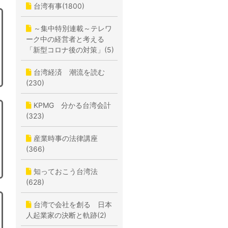
台湾有事(1800)
～集中特別連載～テレワ
ーク中の経営者と考える
「新型コロナ後の対策」(5)
台湾経済 潮流を読む
(230)
KPMG 分かる台湾会計
(323)
産業時事の法律講座
(366)
知っておこう台湾法
(628)
台湾で会社を創る 日本
人起業家の決断と軌跡(2)