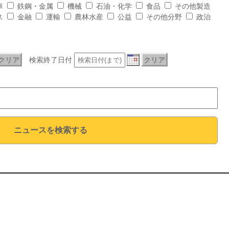
車
鉄鋼・金属
機械
石油・化学
食品
その他製造
ス
金融
運輸
農林水産
公益
その他分野
政治
クリア
検索終了日付
クリア
ニュースを検索する