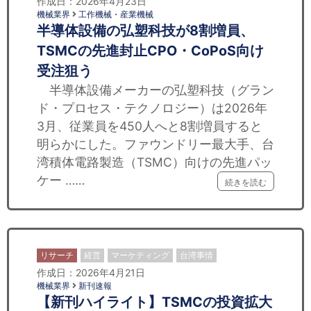
作成日：2026年4月23日
機械業界
工作機械・産業機械
半導体設備の弘塑科技が8割増員、
TSMCの先進封止CPO・CoPoS向け
受注狙う
半導体設備メーカーの弘塑科技（グラン
ド・プロセス・テクノロジー）は2026年
3月、従業員を450人へと8割増員すると
明らかにした。ファウンドリー最大手、台
湾積体電路製造（TSMC）向けの先進パッ
ケー ……
続きを読む
リサーチ
経営
マーケティング
台湾事情
作成日：2026年4月21日
機械業界
新刊速報
【新刊ハイライト】TSMCの投資拡大