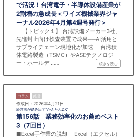
で活況！台湾電子・半導体設備産業が
2割増の急成長＜ワイズ機械業界ジャ
ーナル2026年4月第4週号発行＞
【トピック１】 台湾設備メーカー3社、
先進封止向け検査装置で成果──AI活用と
サプライチェーン現地化が加速 台湾積
体電路製造（TSMC）やASEテクノロジ
ー・ホールデ ……
続きを読む
コラム
経営
作成日：2026年4月21日
経営者が踏み出す”かんたんDX”
第156話 業務効率化のお薦めベスト
3（7回目）
■Excel手作業の脱却 Excel（エクセル）