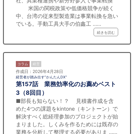
社、異業種連携や新分野参入で事業転換
セミナー
米国の関税政策や低価格競争が続く
中、台湾の従来型製造業は事業転換を急い
経済ニュース
でいる。手動工具大手の伯鑫工 ……
労務顧問
続きを読む
ＩＴ
飲食店情報
コラム
経営
作成日：2026年4月28日
経営者が踏み出す”かんたんDX”
第157話 業務効率化のお薦めベスト
3（8回目）
■部長も知らない！？ 見積書作成を含
めた4つの課題をkintone（キントーン）で
解決すべく総経理参加のプロジェクトが始
まりました。しくみを作るためには既存の
業務を分析して整理する必要がありま ……