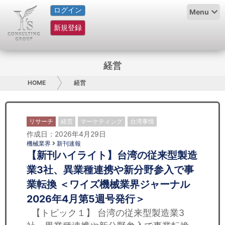
ログイン
HOME
Menu
新規登録
サービス紹介
コラム
経営
グループ概要
HOME
経営
採用情報
リサーチ
経営
マーケティング
台湾事情
お問い合わせ
作成日：2026年4月29日
機械業界
新刊速報
【新刊ハイライト】台湾の従来型製造
日本人にPR
業3社、異業種連携や新分野参入で事
コンサルティング
業転換 ＜ワイズ機械業界ジャーナル
2026年4月第5週号発行＞
リサーチ
【トピック１】 台湾の従来型製造業3