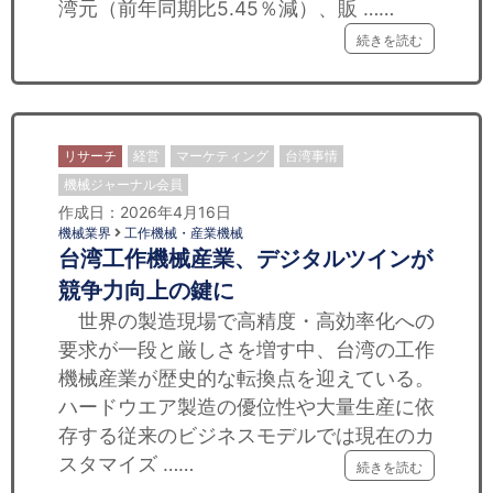
湾元（前年同期比5.45％減）、販 ……
続きを読む
リサーチ
経営
マーケティング
台湾事情
機械ジャーナル会員
作成日：2026年4月16日
機械業界
工作機械・産業機械
台湾工作機械産業、デジタルツインが
競争力向上の鍵に
世界の製造現場で高精度・高効率化への
要求が一段と厳しさを増す中、台湾の工作
機械産業が歴史的な転換点を迎えている。
ハードウエア製造の優位性や大量生産に依
存する従来のビジネスモデルでは現在のカ
スタマイズ ……
続きを読む