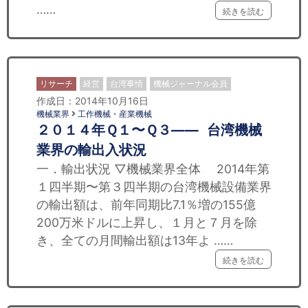
……
続きを読む
リサーチ
経営
台湾事情
機械ジャーナル会員
作成日：2014年10月16日
機械業界
工作機械・産業機械
２０１４年Ｑ１〜Ｑ３—— 台湾機械
業界の輸出入状況
一．輸出状況 ▽機械業界全体 2014年第
１四半期〜第３四半期の台湾機械設備業界
の輸出額は、前年同期比7.1％増の155億
200万米ドルに上昇し、１月と７月を除
き、全ての月間輸出額は13年よ ……
続きを読む