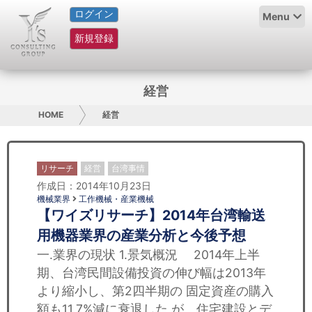
ログイン
HOME
Menu
新規登録
サービス紹介
コラム
経営
グループ概要
HOME
経営
採用情報
リサーチ
経営
台湾事情
お問い合わせ
作成日：2014年10月23日
機械業界
工作機械・産業機械
【ワイズリサーチ】2014年台湾輸送
日本人にPR
用機器業界の産業分析と今後予想
コンサルティング
一.業界の現状 1.景気概況 2014年上半
期、台湾民間設備投資の伸び幅は2013年
リサーチ
より縮小し、第2四半期の 固定資産の購入
額も11.7%減に衰退した が、住宅建設とデ