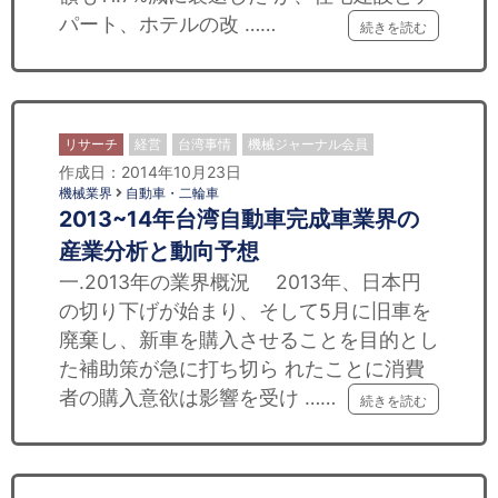
セミナー
パート、ホテルの改 ……
続きを読む
経済ニュース
労務顧問
リサーチ
経営
台湾事情
機械ジャーナル会員
ＩＴ
作成日：2014年10月23日
機械業界
自動車・二輪車
2013~14年台湾自動車完成車業界の
飲食店情報
産業分析と動向予想
一.2013年の業界概況 2013年、日本円
の切り下げが始まり、そして5月に旧車を
廃棄し、新車を購入させることを目的とし
た補助策が急に打ち切ら れたことに消費
者の購入意欲は影響を受け ……
続きを読む