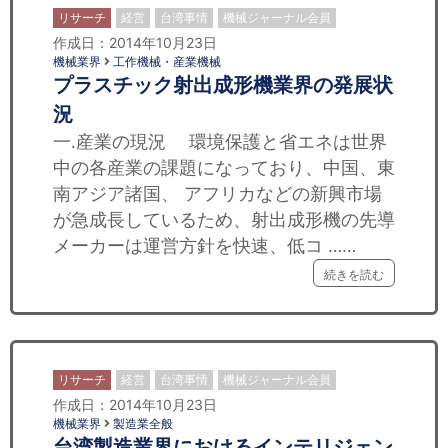
リサーチ
経営
台湾事情
機械ジャーナル会員
作成日：2014年10月23日
機械業界
工作機械・産業機械
プラスチック射出成形機業界の発展状
況
一.産業の現況 環境保護と省エネは世界
中の各産業の課題になっており、中国、東
南アジア諸国、 アフリカなどの新興市場
が急成長しているため、射出成形機の先導
メーカーは運営方針を快速、低コ ……
続きを読む
リサーチ
経営
台湾事情
機械ジャーナル会員
作成日：2014年10月23日
機械業界
製造業全般
台湾製造業界におけるインテリジェン