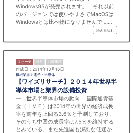
Windows95が発売されます。 それ以前
のバージョンでは使いやすさでMacOSは
Windowsとは比べ物になりませんで ……
続きを読む
リサーチ
経営
台湾事情
作成日：2014年10月16日
機械業界
電子・半導体
【ワイズリサーチ】２０１４年世界半
導体市場と業界の設備投資
一．世界半導体市場の動向 国際通貨基
金（ＩＭＦ）は2014年の世界の経済成長
率を前年を上回る3.6％と予測しており、
そのうち中国の成長率は7.5％を維持する
とみている。また先進国も深刻な低迷か