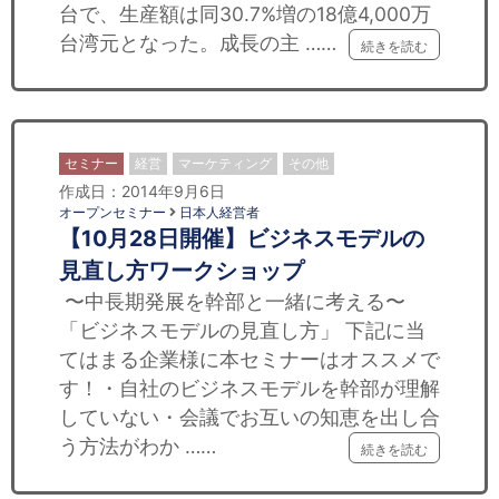
台で、生産額は同30.7%増の18億4,000万
台湾元となった。成長の主 ……
続きを読む
セミナー
経営
マーケティング
その他
作成日：2014年9月6日
オープンセミナー
日本人経営者
【10月28日開催】ビジネスモデルの
見直し方ワークショップ
〜中長期発展を幹部と一緒に考える〜
「ビジネスモデルの見直し方」 下記に当
てはまる企業様に本セミナーはオススメで
す！・自社のビジネスモデルを幹部が理解
していない・会議でお互いの知恵を出し合
う方法がわか ……
続きを読む