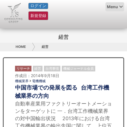
ログイン
HOME
Menu
新規登録
サービス紹介
コラム
経営
グループ概要
HOME
経営
採用情報
リサーチ
経営
台湾事情
機械ジャーナル会員
お問い合わせ
作成日：2014年9月18日
機械業界
電機機械
中国市場での発展を図る 台湾工作機
日本人にPR
械業界の方向
コンサルティング
自動車産業用ファクトリーオートメーショ
ンをターゲットに 一．台湾工作機械業界
リサーチ
の対中国輸出状況 2013年における台湾
工作機械業界の輸出先国に関して、上位五