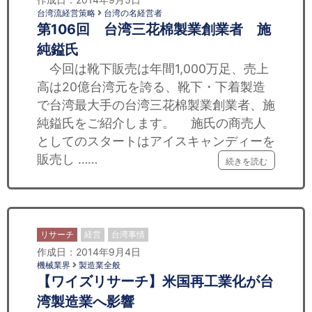
台湾流経営策略
台湾の名経営者
第106回 台湾三花棉製業創業者 施
純鎰氏
今回は靴下販売は年間1,000万足、売上
高は20億台湾元を誇る、靴下・下着製造
で台湾最大手の台湾三花棉製業創業者、施
純鎰氏をご紹介します。 施氏の商売人
としてのスタートはアイスキャンディーを
販売し ……
続きを読む
リサーチ
経営
台湾事情
作成日：2014年9月4日
機械業界
製造業全般
【ワイズリサーチ】米国再工業化が台
湾製造業へ影響