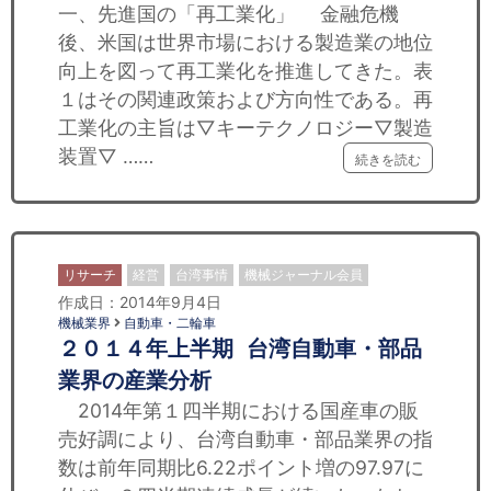
一、先進国の「再工業化」 金融危機
後、米国は世界市場における製造業の地位
向上を図って再工業化を推進してきた。表
１はその関連政策および方向性である。再
工業化の主旨は▽キーテクノロジー▽製造
装置▽ ……
続きを読む
リサーチ
経営
台湾事情
機械ジャーナル会員
作成日：2014年9月4日
機械業界
自動車・二輪車
２０１４年上半期 台湾自動車・部品
業界の産業分析
2014年第１四半期における国産車の販
売好調により、台湾自動車・部品業界の指
数は前年同期比6.22ポイント増の97.97に