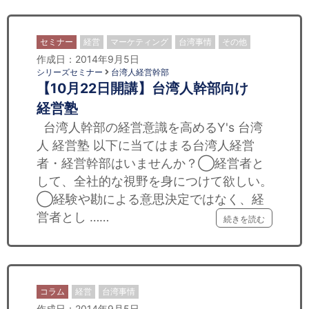
セミナー
経営
マーケティング
台湾事情
その他
作成日：2014年9月5日
シリーズセミナー
台湾人経営幹部
【10月22日開講】台湾人幹部向け
経営塾
台湾人幹部の経営意識を高めるY's 台湾
人 経営塾 以下に当てはまる台湾人経営
者・経営幹部はいませんか？◯経営者と
して、全社的な視野を身につけて欲しい。
◯経験や勘による意思決定ではなく、経
営者とし ……
続きを読む
コラム
経営
台湾事情
作成日：2014年9月5日