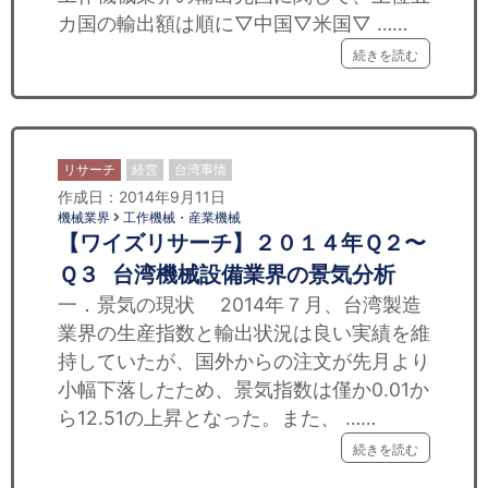
セミナー
カ国の輸出額は順に▽中国▽米国▽ ……
続きを読む
経済ニュース
労務顧問
ＩＴ
リサーチ
経営
台湾事情
作成日：2014年9月11日
飲食店情報
機械業界
工作機械・産業機械
【ワイズリサーチ】２０１４年Ｑ２〜
Ｑ３ 台湾機械設備業界の景気分析
一．景気の現状 2014年７月、台湾製造
業界の生産指数と輸出状況は良い実績を維
持していたが、国外からの注文が先月より
小幅下落したため、景気指数は僅か0.01か
ら12.51の上昇となった。また、 ……
続きを読む