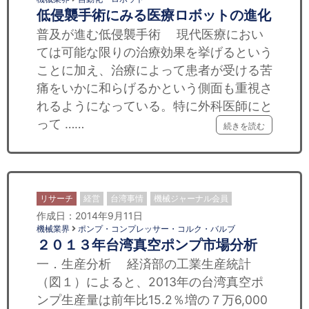
低侵襲手術にみる医療ロボットの進化
普及が進む低侵襲手術 現代医療におい
ては可能な限りの治療効果を挙げるという
ことに加え、治療によって患者が受ける苦
痛をいかに和らげるかという側面も重視さ
れるようになっている。特に外科医師にと
って ……
続きを読む
リサーチ
経営
台湾事情
機械ジャーナル会員
作成日：2014年9月11日
機械業界
ポンプ・コンプレッサー・コルク・バルブ
２０１３年台湾真空ポンプ市場分析
一．生産分析 経済部の工業生産統計
（図１）によると、2013年の台湾真空ポ
ンプ生産量は前年比15.2％増の７万6,000