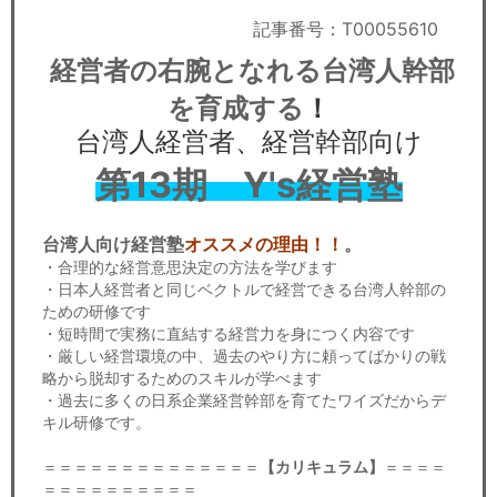
セミナー
記事番号：T00055610
経済ニュース
経営者の右腕となれる台湾人幹部
を育成する
！
労務顧問
台湾人経営者、経営幹部向け
ＩＴ
第13期 Y's経営塾
飲食店情報
台湾人向け経営塾
オススメの理由！！
。
・合理的な経営意思決定の方法を学びます
・日本人経営者と同じベクトルで経営できる台湾人幹部の
ための研修です
・短時間で実務に直結する経営力を身につく内容です
・厳しい経営環境の中、過去のやり方に頼ってばかりの戦
略から脱却するためのスキルが学べます
・過去に多くの日系企業経営幹部を育てたワイズだからデ
キル研修です。
＝＝＝＝＝＝＝＝＝＝＝＝＝＝
【カリキュラム】
＝＝＝＝
＝＝＝＝＝＝＝＝＝＝