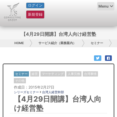
ログイン
HOME
Menu
新規登録
サービス紹介
コラム
【4月29日開講】台湾人向け経営塾
グループ概要
HOME
サービス紹介（業務案内）
セミナー
採用情報
お問い合わせ
セミナー
経営
マーケティング
人事労務
台湾事情
日本人にPR
その他
作成日：2015年2月27日
シリーズセミナー
台湾人経営幹部
コンサルティング
【4月29日開講】台湾人向
リサーチ
け経営塾