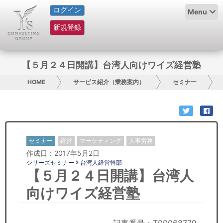
ログイン
HOME
Menu
新規登録
サービス紹介
コラム
【５月２４日開講】台湾人向けワイズ経営塾
グループ概要
HOME
サービス紹介（業務案内）
セミナー
採用情報
お問い合わせ
セミナー
経営
マーケティング
人事労務
作成日：2017年5月2日
日本人にPR
シリーズセミナー
台湾人経営幹部
【５月２４日開講】台湾人
コンサルティング
向けワイズ経営塾
リサーチ