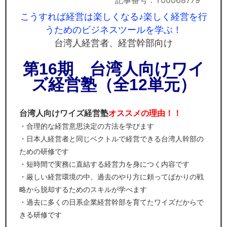
記事番号：T00068779
セミナー
こうすれば経営は楽しくなる♪楽しく経営を行
経済ニュース
うためのビジネスツールを学ぶ！
台湾人経営者、経営幹部向け
労務顧問
第16期 台湾人向けワイ
ＩＴ
ズ経営塾（全12単元）
飲食店情報
台湾人向けワイズ経営塾
オススメの理由！！
・合理的な経営意思決定の方法を学びます
・日本人経営者と同じベクトルで経営できる台湾人幹部の
ための研修です
・短時間で実務に直結する経営力を身につく内容です
・厳しい経営環境の中、過去のやり方に頼ってばかりの戦
略から脱却するためのスキルが学べます
・過去に多くの日系企業経営幹部を育てたワイズだからで
きる研修です