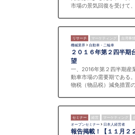
市場の景気回復を受けて、
リサーチ
マーケティング
台湾事
機械業界
自動車・二輪車
２０１６年第２四半期
望
一、2016年第２四半期
動車市場の需要期である。
物税（物品税）減免措置の
セミナー
経営
マーケティング
オープンセミナー
日本人経営者
報告掲載！【１１月２