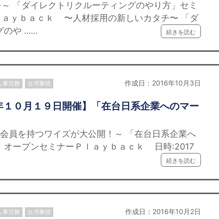
～ 「ダイレクトリクルーティングのやり方」セミ
Ｐｌａｙｂａｃｋ 〜人材採用の新しいカタチ〜 「ダ
のや ……
続きを読む
作成日：2016年10月3日
人事労務
台湾事情
年１０月１９日開催】「在台日系企業へのマー
料会員を持つワイズが大公開！～ 「在台日系企業へ
 オープンセミナーＰｌａｙｂａｃｋ 日時:2017
続きを読む
作成日：2016年10月2日
人事労務
台湾事情