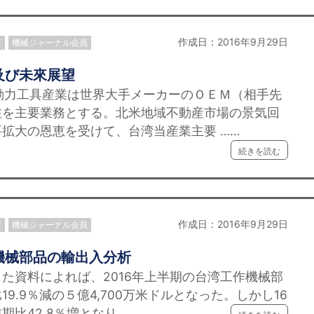
作成日：2016年9月29日
情
機械ジャーナル会員
及び未來展望
力工具産業は世界大手メーカーのＯＥＭ（相手先
注を主要業務とする。北米地域不動産市場の景気回
拡大の恩恵を受けて、台湾当産業主要 ……
続きを読む
作成日：2016年9月29日
情
機械ジャーナル会員
機械部品の輸出入分析
資料によれば、2016年上半期の台湾工作機械部
9.9％減の５億4,700万米ドルとなった。しかし16
比42.8％増となり、 ……