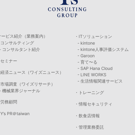
サービス紹介（業務案内）
・ITソリューション
・コンサルティング
- kintone
- コンサルタント紹介
- kintone人事評価システム
- Garoon
・セミナー
- 育て〜る
- SAP Hana Cloud
・経済ニュース（ワイズニュース）
- LINE WORKS
- 生活情報関連サービス
・市場調査（ワイズリサーチ）
- 機械業界ジャーナル
・トレーニング
・労務顧問
・情報セキュリティ
Y’s PR＠taiwan
・飲食店情報
・管理業務委託