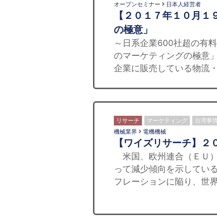
オープンセミナー
日本人経営者
【２０１７年１０月１
の極意」
～日系企業600社超の有
のマーケティングの極意」
企業に販売している物流・
リサーチ
マーケティング
台湾事
機械業界
電機機械
【ワイズリサーチ】２
米国、欧州連合（ＥＵ）
って減少傾向を示してい
フレーションに陥り、世界