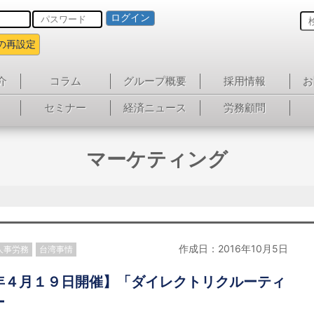
ログイン
の再設定
介
コラム
グループ概要
採用情報
お
セミナー
経済ニュース
労務顧問
マーケティング
作成日：2016年10月5日
人事労務
台湾事情
年４月１９日開催】「ダイレクトリクルーティ
ー