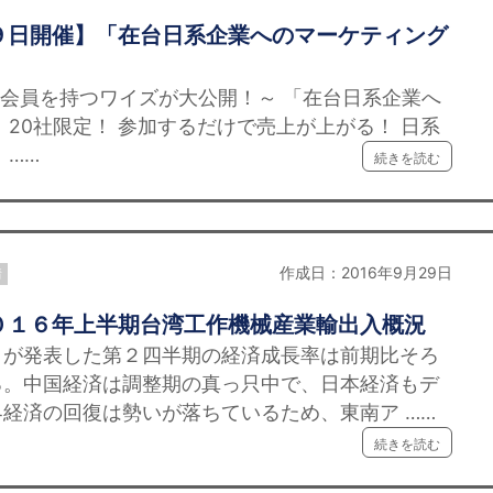
９日開催】「在台日系企業へのマーケティング
料会員を持つワイズが大公開！～ 「在台日系企業へ
 20社限定！ 参加するだけで売上が上がる！ 日系
 ……
続きを読む
作成日：2016年9月29日
情
０１６年上半期台湾工作機械産業輸出入概況
が発表した第２四半期の経済成長率は前期比そろ
る。中国経済は調整期の真っ只中で、日本経済もデ
経済の回復は勢いが落ちているため、東南ア ……
続きを読む