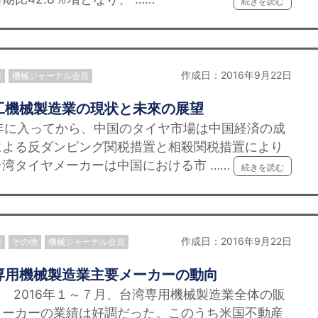
続きを読む
作成日：2016年9月22日
情
機械ジャーナル会員
工機械製造業の現状と未來の展望
年に入ってから、中国のタイヤ市場は中国経済の成
による反ダンピング関税措置と相殺関税措置により
湾タイヤメーカーは中国における市 ……
続きを読む
作成日：2016年9月22日
情
その他
機械ジャーナル会員
専用機械製造業主要メーカーの動向
2016年１～７月、台湾専用機械製造業全体の販
メーカーの業績は好調だった。このうち米国不動産