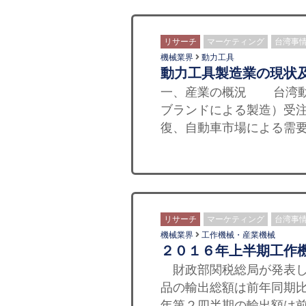
リサーチ
マーケティング
台湾事
機械業界
動力工具
動力工具製造業の現状
一、産業の概況 台湾動
ブランドによる製造）受
復、自動車市場による需要
リサーチ
マーケティング
台湾事
機械業界
工作機械・産業機械
２０１６年上半期工作
財政部関税総局が発表した
品の輸出総額は前年同期比1
年第２四半期の輸出額は前期