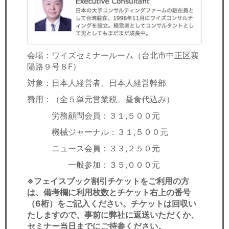
会場：ワイズセミナールーム（台北市中正区襄
陽路９号８F）
対象：日本人経営者、日本人経営幹部
費用：（全５単元営業税、昼食代込み）
労務顧問会員：３１,５００元
機械ジャーナル：３１,５００元
ニュース会員：３３,２５０元
一般参加：３５,０００元
※フェイスブック割引チケットをご利用の方
は、備考欄に利用枚数とチケット右上の番号
（6桁）をご記入ください。チケットは回収い
たしますので、事前に弊社に返送いただくか、
セミナー当日までにご持参ください。