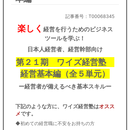
セミナー
経済ニュース
記事番号：T00068345
楽しく
経営を行うためのビジネス
労務顧問
ツールを学ぶ！
ＩＴ
日本人経営者、経営幹部向け
飲食店情報
第２１期 ワイズ経営塾
経営基本編（全５単元）
ー経営者が備えるべき基本スキルー
下記のような方に、ワイズ経営塾は
オスス
メ
です。
◆初めての経営職に不安をお持ちの方