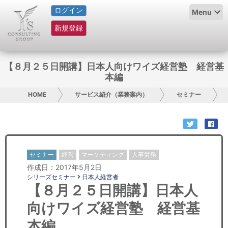
ログイン
HOME
Menu
新規登録
サービス紹介
コラム
【８月２５日開講】日本人向けワイズ経営塾 経営基
本編
グループ概要
HOME
サービス紹介（業務案内）
セミナー
採用情報
お問い合わせ
セミナー
経営
マーケティング
人事労務
日本人にPR
作成日：2017年5月2日
シリーズセミナー
日本人経営者
コンサルティング
【８月２５日開講】日本人
向けワイズ経営塾 経営基
リサーチ
本編