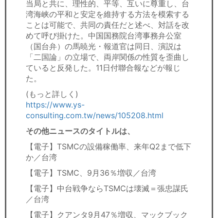
当局と共に、理性的、平等、互いに尊重し、台
湾海峡の平和と安定を維持する方法を模索する
ことは可能で、共同の責任だと述べ、対話を改
めて呼び掛けた。中国国務院台湾事務弁公室
（国台弁）の馬暁光・報道官は同日、演説は
「二国論」の立場で、両岸関係の性質を歪曲し
ていると反発した。11日付聯合報などが報じ
た。
(もっと詳しく)
https://www.ys-
consulting.com.tw/news/105208.html
その他ニュースのタイトルは、
【電子】TSMCの設備稼働率、来年Q2まで低下
か／台湾
【電子】TSMC、9月36％増収／台湾
【電子】中台戦争ならTSMCは壊滅＝張忠謀氏
／台湾
【電子】クアンタ9月47％増収、マックブック