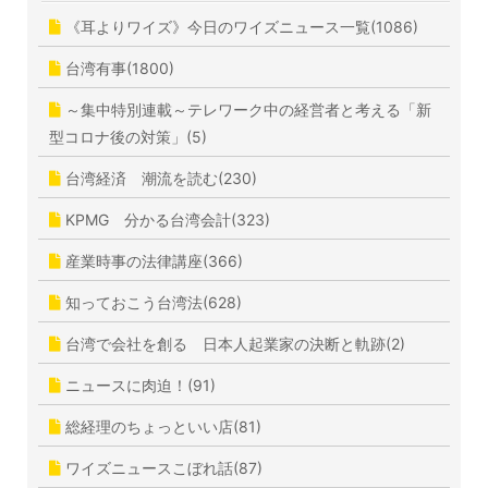
《耳よりワイズ》今日のワイズニュース一覧(1086)
台湾有事(1800)
～集中特別連載～テレワーク中の経営者と考える「新
型コロナ後の対策」(5)
台湾経済 潮流を読む(230)
KPMG 分かる台湾会計(323)
産業時事の法律講座(366)
知っておこう台湾法(628)
台湾で会社を創る 日本人起業家の決断と軌跡(2)
ニュースに肉迫！(91)
総経理のちょっといい店(81)
ワイズニュースこぼれ話(87)