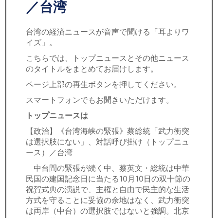
セミナー
／台湾
経済ニュース
台湾の経済ニュースが音声で聞ける「耳よりワ
イズ」。
労務顧問
こちらでは、トップニュースとその他ニュース
のタイトルをまとめてお届けします。
ＩＴ
ページ上部の再生ボタンを押してください。
飲食店情報
スマートフォンでもお聞きいただけます。
トップニュースは
【政治】《台湾海峡の緊張》蔡総統「武力衝突
は選択肢にない」、対話呼び掛け（トップニュ
ース）／台湾
中台間の緊張が続く中、蔡英文・総統は中華
民国の建国記念日に当たる10月10日の双十節の
祝賀式典の演説で、主権と自由で民主的な生活
方式を守ることに妥協の余地はなく、武力衝突
は両岸（中台）の選択肢ではないと強調。北京