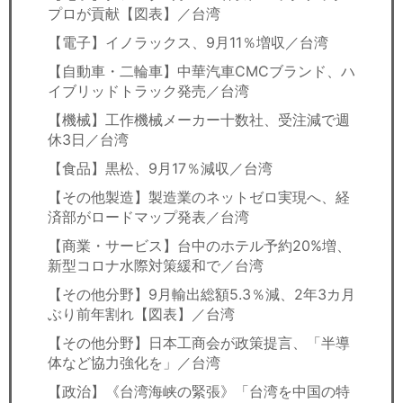
プロが貢献【図表】／台湾
【電子】イノラックス、9月11％増収／台湾
【自動車・二輪車】中華汽車CMCブランド、ハ
イブリッドトラック発売／台湾
【機械】工作機械メーカー十数社、受注減で週
休3日／台湾
【食品】黒松、9月17％減収／台湾
【その他製造】製造業のネットゼロ実現へ、経
済部がロードマップ発表／台湾
【商業・サービス】台中のホテル予約20%増、
新型コロナ水際対策緩和で／台湾
【その他分野】9月輸出総額5.3％減、2年3カ月
ぶり前年割れ【図表】／台湾
【その他分野】日本工商会が政策提言、「半導
体など協力強化を」／台湾
【政治】《台湾海峡の緊張》「台湾を中国の特