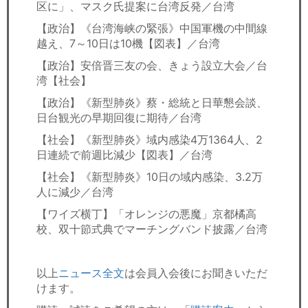
区に」、マスク氏提案に台湾反発／台湾
【政治】《台湾海峡の緊張》中国軍機の中間線
越え、7～10日は10機【図表】／台湾
【政治】安倍晋三友の会、きょう設立大会／台
湾【社会】
【政治】《新型肺炎》蔡・総統と日華懇会談、
日台観光の早期回復に期待／台湾
【社会】《新型肺炎》域内感染4万1364人、2
日連続で前週比減少【図表】／台湾
【社会】《新型肺炎》10日の域内感染、3.2万
人に減少／台湾
【ワイズ横丁】「オレンジの悪魔」京都橘高
校、双十節式典でマーチングバンド披露／台湾
以上
ニュース全文
は会員入会後にお聞きいただ
けます。