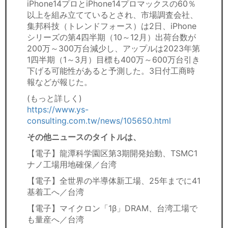
iPhone14プロとiPhone14プロマックスの60％
以上を組み立てているとされ、市場調査会社、
集邦科技（トレンドフォース）は2日、iPhone
シリーズの第4四半期（10～12月）出荷台数が
200万～300万台減少し、アップルは2023年第
1四半期（1～3月）目標も400万～600万台引き
下げる可能性があると予測した。3日付工商時
報などが報じた。
(もっと詳しく)
https://www.ys-
consulting.com.tw/news/105650.html
その他ニュースのタイトルは、
【電子】龍潭科学園区第3期開発始動、TSMC1
ナノ工場用地確保／台湾
【電子】全世界の半導体新工場、25年までに41
基着工へ／台湾
【電子】マイクロン「1β」DRAM、台湾工場で
も量産へ／台湾