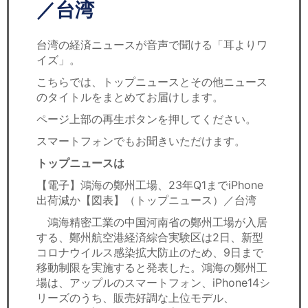
セミナー
／台湾
経済ニュース
台湾の経済ニュースが音声で聞ける「耳よりワ
イズ」。
労務顧問
こちらでは、トップニュースとその他ニュース
のタイトルをまとめてお届けします。
ＩＴ
ページ上部の再生ボタンを押してください。
飲食店情報
スマートフォンでもお聞きいただけます。
トップニュースは
【電子】鴻海の鄭州工場、23年Q1までiPhone
出荷減か【図表】（トップニュース）／台湾
鴻海精密工業の中国河南省の鄭州工場が入居
する、鄭州航空港経済綜合実験区は2日、新型
コロナウイルス感染拡大防止のため、9日まで
移動制限を実施すると発表した。鴻海の鄭州工
場は、アップルのスマートフォン、iPhone14シ
リーズのうち、販売好調な上位モデル、