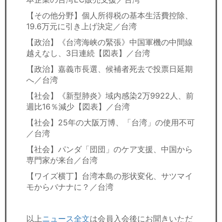
【その他分野】個人所得税の基本生活費控除、
19.6万元に引き上げ決定／台湾
【政治】《台湾海峡の緊張》中国軍機の中間線
越えなし、3日連続【図表】／台湾
【政治】嘉義市長選、候補者死去で投票日延期
へ／台湾
【社会】《新型肺炎》域内感染2万9922人、前
週比16％減少【図表】／台湾
【社会】25年の大阪万博、「台湾」の使用不可
／台湾
【社会】パンダ「団団」のケア支援、中国から
専門家が来台／台湾
【ワイズ横丁】台湾本島の形状変化、サツマイ
モからバナナに？／台湾
以上
ニュース全文
は会員入会後にお聞きいただ