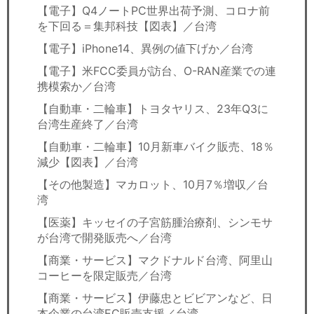
【電子】Q4ノートPC世界出荷予測、コロナ前
を下回る＝集邦科技【図表】／台湾
【電子】iPhone14、異例の値下げか／台湾
【電子】米FCC委員が訪台、O-RAN産業での連
携模索か／台湾
【自動車・二輪車】トヨタヤリス、23年Q3に
台湾生産終了／台湾
【自動車・二輪車】10月新車バイク販売、18％
減少【図表】／台湾
【その他製造】マカロット、10月7％増収／台
湾
【医薬】キッセイの子宮筋腫治療剤、シンモサ
が台湾で開発販売へ／台湾
【商業・サービス】マクドナルド台湾、阿里山
コーヒーを限定販売／台湾
【商業・サービス】伊藤忠とビビアンなど、日
本企業の台湾EC販売支援／台湾