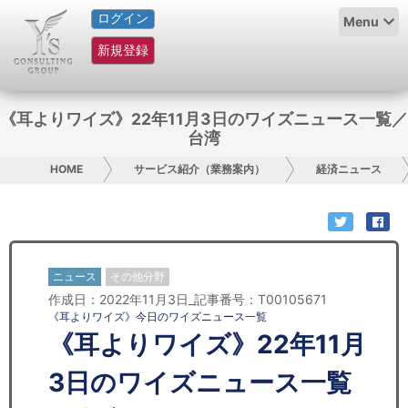
ログイン
HOME
Menu
新規登録
サービス紹介
コラム
《耳よりワイズ》22年11月3日のワイズニュース一覧／
台湾
グループ概要
HOME
サービス紹介（業務案内）
経済ニュース
採用情報
お問い合わせ
ニュース
その他分野
日本人にPR
作成日：2022年11月3日_記事番号：T00105671
《耳よりワイズ》今日のワイズニュース一覧
コンサルティング
《耳よりワイズ》22年11月
リサーチ
3日のワイズニュース一覧