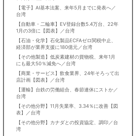
【電子】AI基本法案、来年5月までに発表へ／
台湾
【自動車・二輪車】EV登録台数5.4万台、22年
1月の3倍に【図表】／台湾
【石油・化学】石化製品ECFAゼロ関税中止、
経済部が業界支援に180億元／台湾
【その他製造】低炭素建材の貨物税、来年1月
にも最大50％減免へ／台湾
【商業・サービス】飲食業界、24年そろって出
店計画【図表】／台湾
【運輸】台鉄の労働組合、春節連休にストか／
台湾
【その他分野】11月失業率、3.34％に改善【図
表】／台湾
【その他分野】カナダとの投資協定、調印／台
湾