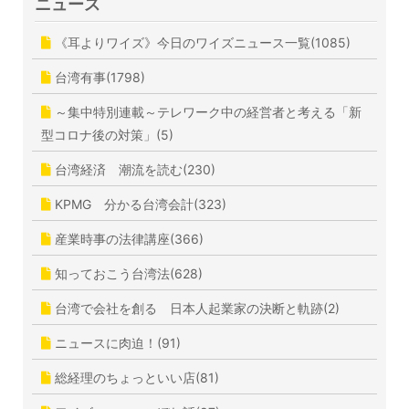
ニュース
《耳よりワイズ》今日のワイズニュース一覧(1085)
台湾有事(1798)
～集中特別連載～テレワーク中の経営者と考える「新
型コロナ後の対策」(5)
台湾経済 潮流を読む(230)
KPMG 分かる台湾会計(323)
産業時事の法律講座(366)
知っておこう台湾法(628)
台湾で会社を創る 日本人起業家の決断と軌跡(2)
ニュースに肉迫！(91)
総経理のちょっといい店(81)