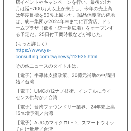
店イベントやキャンペーンを行い、最後の1カ
月は延べ100万人以上が来店し、今年の売上高
は年度目標を50％上回った。誠品信義店の跡地
は、統一集団が2024年末までに百貨店、ドリ
ームプラザ（仮名・統一夢広場）をオープンす
る予定だ。25日付工商時報などが報じた。
(もっと詳しく)
https://www.ys-
consulting.com.tw/news/112925.html
その他ニュースのタイトルは、
【電子】半導体支援政策、20億元補助の申請開
始／台湾
【電子】UMCの12ナノ技術、インテルにライ
センス供与か／台湾
【電子】台湾ファウンドリー業界、24年売上高
15％増予測／台湾
【電子】AUOのマイクロLED、スマートウオッ
チ向け量産／台湾