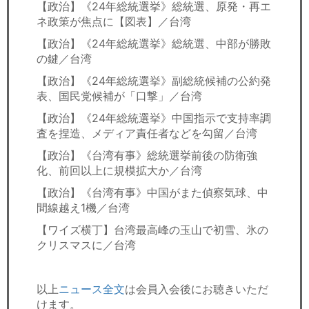
【政治】《24年総統選挙》総統選、原発・再エ
ネ政策が焦点に【図表】／台湾
【政治】《24年総統選挙》総統選、中部が勝敗
の鍵／台湾
【政治】《24年総統選挙》副総統候補の公約発
表、国民党候補が「口撃」／台湾
【政治】《24年総統選挙》中国指示で支持率調
査を捏造、メディア責任者などを勾留／台湾
【政治】《台湾有事》総統選挙前後の防衛強
化、前回以上に規模拡大か／台湾
【政治】《台湾有事》中国がまた偵察気球、中
間線越え1機／台湾
【ワイズ横丁】台湾最高峰の玉山で初雪、氷の
クリスマスに／台湾
以上
ニュース全文
は会員入会後にお聴きいただ
けます。