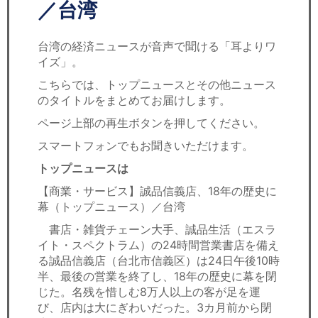
セミナー
／台湾
経済ニュース
台湾の経済ニュースが音声で聞ける「耳よりワ
イズ」。
労務顧問
こちらでは、トップニュースとその他ニュース
のタイトルをまとめてお届けします。
ＩＴ
ページ上部の再生ボタンを押してください。
飲食店情報
スマートフォンでもお聞きいただけます。
トップニュースは
【商業・サービス】誠品信義店、18年の歴史に
幕（トップニュース）／台湾
書店・雑貨チェーン大手、誠品生活（エスラ
イト・スペクトラム）の24時間営業書店を備え
る誠品信義店（台北市信義区）は24日午後10時
半、最後の営業を終了し、18年の歴史に幕を閉
じた。名残を惜しむ8万人以上の客が足を運
び、店内は大にぎわいだった。3カ月前から閉