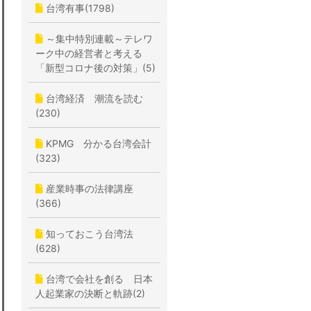
台湾有事(1798)
～集中特別連載～テレワ
ーク中の経営者と考える
「新型コロナ後の対策」(5)
台湾経済 潮流を読む
(230)
KPMG 分かる台湾会計
(323)
産業時事の法律講座
(366)
知っておこう台湾法
(628)
台湾で会社を創る 日本
人起業家の決断と軌跡(2)