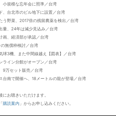
、小規模な忘年会に照準／台湾
ド、台北市のビル地下に設置／台湾
う野菜、2017倍の残留農薬を検出／台湾
出量、24年は減少見込み／台湾
計画、経済部が承認／台湾
ンの無償枠検討／台湾
気球3機、また中間線越え【図表】／台湾
ンライン分館がオープン／台湾
、9万セット販売／台湾
ス台南で開催へ、18メートルの龍が登場／台湾
後にお聴きいただけます。
「
購読案内
」からお申し込みください。