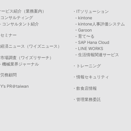
サービス紹介（業務案内）
・ITソリューション
・コンサルティング
- kintone
- コンサルタント紹介
- kintone人事評価システム
- Garoon
・セミナー
- 育て〜る
- SAP Hana Cloud
・経済ニュース（ワイズニュース）
- LINE WORKS
- 生活情報関連サービス
・市場調査（ワイズリサーチ）
- 機械業界ジャーナル
・トレーニング
・労務顧問
・情報セキュリティ
Y’s PR＠taiwan
・飲食店情報
・管理業務委託