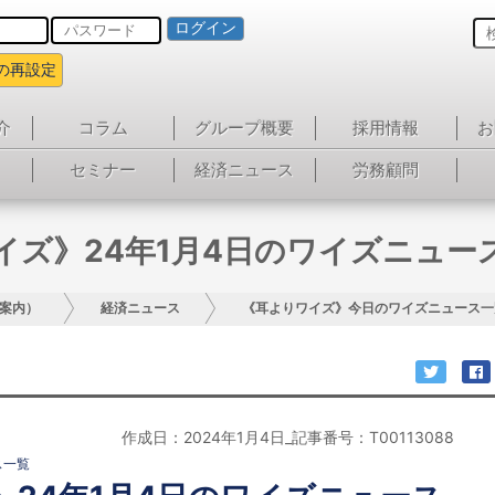
ログイン
の再設定
介
コラム
グループ概要
採用情報
お
セミナー
経済ニュース
労務顧問
イズ》24年1月4日のワイズニュー
案内）
経済ニュース
《耳よりワイズ》今日のワイズニュース一
作成日：2024年1月4日_記事番号：T00113088
ス一覧