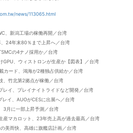
com.tw/news/113065.html
、
WC、新潟工場の稼働再開／台湾
率、24年末80％まで上昇へ／台湾
TSMCの4ナノ採用か／台湾
けGPU、ウィストロンが生産か【図表】／台湾
搭載カード、鴻海が2種独占供給か／台湾
技、竹北第2拠点が稼働／台湾
スプレイ、プレイナイトライドなど開発／台湾
プレイ、AUOがCESに出展へ／台湾
、3月に一部上昇予測／台湾
生産マカロット、23年売上高が過去最高／台湾
Cの美而快、高雄に旗艦店計画／台湾