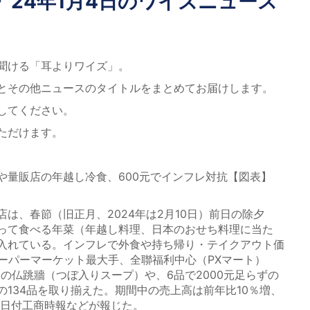
》24年1月4日のワイズニュース
聞ける「耳よりワイズ」。
とその他ニュースのタイトルをまとめてお届けします。
してください。
ただけます。
や量販店の年越し冷食、600元でインフレ対抗【図表】
は、春節（旧正月、2024年は2月10日）前日の除夕
って食べる年菜（年越し料理、日本のおせち料理に当た
入れている。インフレで外食や持ち帰り・テイクアウト価
スーパーマーケット最大手、全聯福利中心（PXマート）
円）の仏跳牆（つぼ入りスープ）や、6品で2000元足らずの
134品を取り揃えた。期間中の売上高は前年比10％増、
4日付工商時報などが報じた。