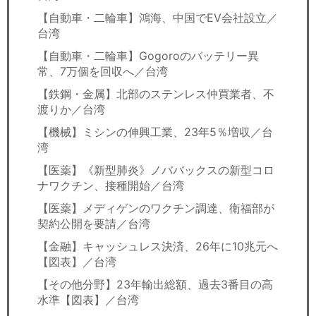
【自動車・二輪車】鴻海、中国でEV会社設立／
台湾
【自動車・二輪車】Gogoroのバッテリー異
常、7万個を回収へ／台湾
【鉄鋼・金属】北部のステンレス仲買業者、不
渡りか／台湾
【機械】ミシンの伸興工業、23年5％増収／台
湾
【医薬】《新型肺炎》ノババックスの新型コロ
ナワクチン、接種開始／台湾
【医薬】メディゲンのワクチン調達、衛福部が
契約公開を要請／台湾
【金融】キャッシュレス決済、26年に10兆元へ
【図表】／台湾
【その他分野】23年輸出総額、過去3番目の高
水準【図表】／台湾