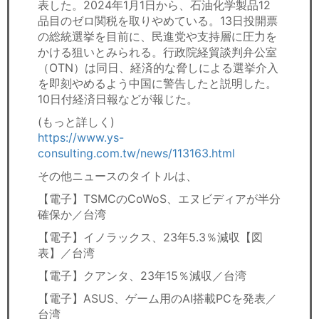
表した。2024年1月1日から、石油化学製品12
品目のゼロ関税を取りやめている。13日投開票
の総統選挙を目前に、民進党や支持層に圧力を
かける狙いとみられる。行政院経貿談判弁公室
（OTN）は同日、経済的な脅しによる選挙介入
を即刻やめるよう中国に警告したと説明した。
10日付経済日報などが報じた。
(もっと詳しく)
https://www.ys-
consulting.com.tw/news/113163.html
その他ニュースのタイトルは、
【電子】TSMCのCoWoS、エヌビディアが半分
確保か／台湾
【電子】イノラックス、23年5.3％減収【図
表】／台湾
【電子】クアンタ、23年15％減収／台湾
【電子】ASUS、ゲーム用のAI搭載PCを発表／
台湾