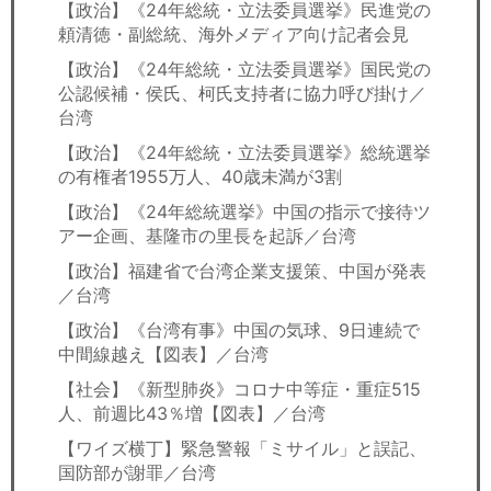
【政治】《24年総統・立法委員選挙》民進党の
頼清徳・副総統、海外メディア向け記者会見
【政治】《24年総統・立法委員選挙》国民党の
公認候補・侯氏、柯氏支持者に協力呼び掛け／
台湾
【政治】《24年総統・立法委員選挙》総統選挙
の有権者1955万人、40歳未満が3割
【政治】《24年総統選挙》中国の指示で接待ツ
アー企画、基隆市の里長を起訴／台湾
【政治】福建省で台湾企業支援策、中国が発表
／台湾
【政治】《台湾有事》中国の気球、9日連続で
中間線越え【図表】／台湾
【社会】《新型肺炎》コロナ中等症・重症515
人、前週比43％増【図表】／台湾
【ワイズ横丁】緊急警報「ミサイル」と誤記、
国防部が謝罪／台湾