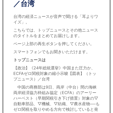
セミナー
／台湾
経済ニュース
台湾の経済ニュースが音声で聞ける「耳よりワ
イズ」。
労務顧問
こちらでは、トップニュースとその他ニュース
のタイトルをまとめてお届けします。
ＩＴ
ページ上部の再生ボタンを押してください。
飲食店情報
スマートフォンでもお聞きいただけます。
トップニュースは
【政治】《24年総統選挙》中国また圧力か、
ECFAゼロ関税対象の縮小示唆【図表】（トッ
プニュース）／台湾
中国の商務部は9日、両岸（中台）間の海峡
両岸経済協力枠組み協定（ECFA）のアーリー
ハーベスト（早期関税引き下げ措置）対象の▽
自動車部品、▽機械、▽紡織、▽農水産物──も
ゼロ関税を取りやめる方向で検討していると発